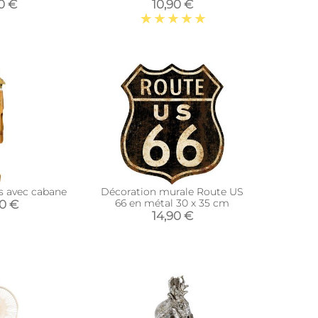
0 €
10,90 €
is avec cabane
Décoration murale Route US
66 en métal 30 x 35 cm
90 €
14,90 €