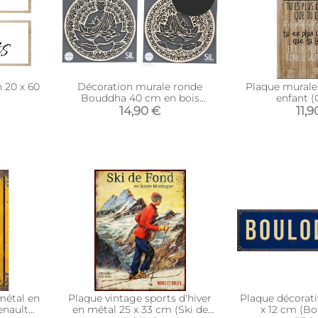
 20 x 60
Décoration murale ronde
Plaque murale 
Bouddha 40 cm en bois
enfant (
sculpté
14,90 €
11,9
métal en
Plaque vintage sports d'hiver
Plaque décorati
enault
en métal 25 x 33 cm (Ski de
x 12 cm (B