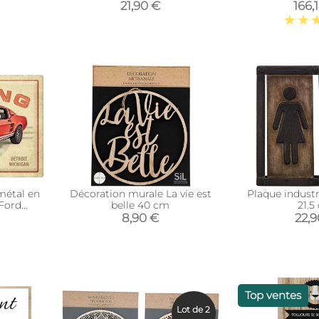
Shelby GT500)
21,90 €
166,
métal en
Décoration murale La vie est
Plaque industri
(Ford
belle 40 cm
21.5
7)
8,90 €
22,
Top ventes
Lot de 2