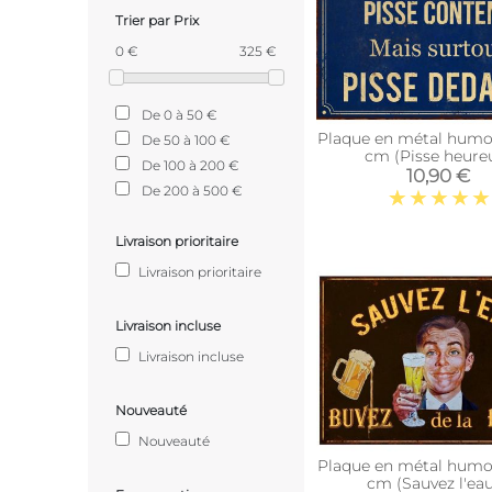
Trier par Prix
0 €
325 €
De 0 à 50 €
Plaque en métal humou
De 50 à 100 €
cm (Pisse heure
De 100 à 200 €
10,90 €
De 200 à 500 €
Livraison prioritaire
Livraison prioritaire
Livraison incluse
Livraison incluse
Nouveauté
Nouveauté
Plaque en métal humou
cm (Sauvez l'ea