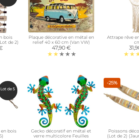
n bois
Plaque décorative en métal en
Attrape rêve 
Lot de 2)
relief 40 x 60 cm (Van VW)
c
47,90 €
31,9
 €
-25%
Lot de 5
 en bois
Gecko décoratif en métal et
Poissons décor
5)
verre multicolore Feuilles
(Lot de 2) (Jau