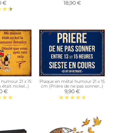
0 €
18,90 €
 humour 21 x 15
Plaque en métal humour 21 x 15
tait nickel...)
cm (Prière de ne pas sonner…)
90 €
9,90 €