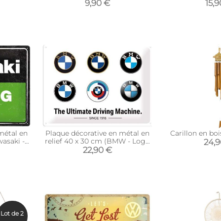
)
fond)
9,90 €
15,9
métal en
Plaque décorative en métal en
Carillon en bo
wasaki -
relief 40 x 30 cm (BMW - Logo
24,
Evolution)
22,90 €
Lot de 2