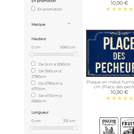
En promotion
10,90 €
En promotion
Marque
Hauteur
0 cm
5560 cm
De 0cm à 1390cm
De 1390cm à
2780cm
Plaque en métal humou
De 2780cm à
cm (Place des pech
4170cm
10,90 €
De 4170cm à
5560cm
Longueur
0 cm
315 cm