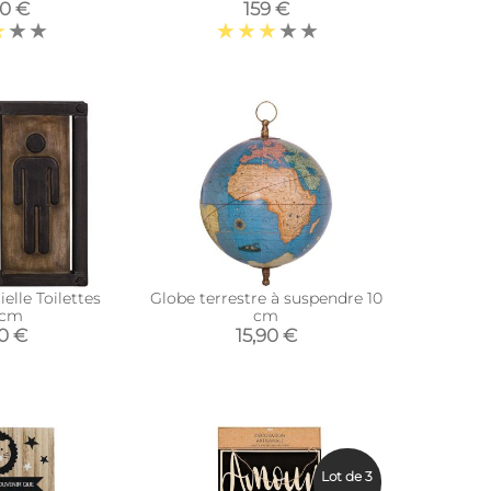
charcuterie)
10 €
159 €
elle Toilettes
Globe terrestre à suspendre 10
 cm
cm
90 €
15,90 €
Lot de 3