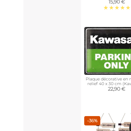
Garage Service
15,90 €
Plaque décorative en 
relief 40 x 30 cm (Ka
Parking Only)
22,90 €
-36%