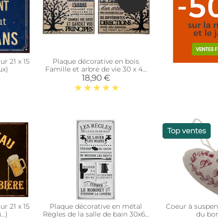
r 21 x 15
Plaque décorative en bois
ux)
Famille et arbre de vie 30 x 40
cm (Lot de 2)
18,90 €
Top ventes
r 21 x 15
Plaque décorative en métal
Coeur à suspen
u…)
Règles de la salle de bain 30x60
du bo