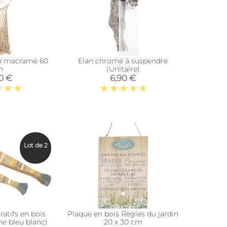
en macramé 60
Elan chromé à suspendre
m
(Unitaire)
0 €
6,90 €
Lot de 2
atifs en bois
Plaque en bois Règles du jardin
ne bleu blanc)
20 x 30 cm