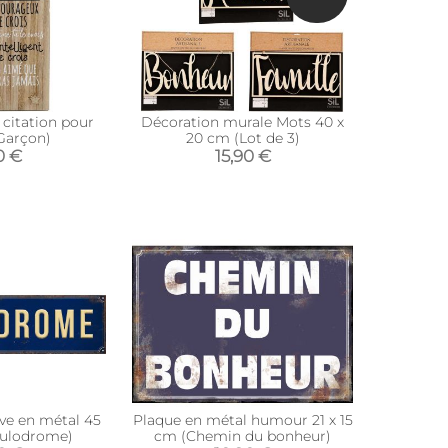
citation pour
Décoration murale Mots 40 x
Garçon)
20 cm (Lot de 3)
0 €
15,90 €
ve en métal 45
Plaque en métal humour 21 x 15
oulodrome)
cm (Chemin du bonheur)