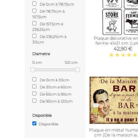
De 0cm à 78.75cm
De 78.75cm à
157.5cm
De 157.5cm à
236.25cm
De 236.25cm à
Plaque décorative e
315cm
ferme 41x31 cm (Lot
42,90 €
Diametre
0 cm
120 cm
De 0cm à 30cm
De 30cm à 60cm
De 60cm à 90cm
De 90cm à 120cm
Disponible
Disponible
Plaque en métal humou
cm (De la maison au