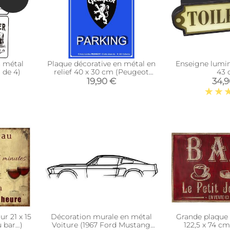
n métal
Plaque décorative en métal en
Enseigne lumin
 de 4)
relief 40 x 30 cm (Peugeot
43
Parking)
19,90 €
34,
r 21 x 15
Décoration murale en métal
Grande plaque 
 bar…)
Voiture (1967 Ford Mustang
122,5 x 74 cm