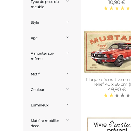
10,90 €
Type de pose du
meuble
Style
Age
A monter soi-
même
Motif
Plaque décorative en 
relief 40 x 60 cm 
Mustang GT 196
49,90 €
Couleur
Lumineux
Matière mobilier
deco