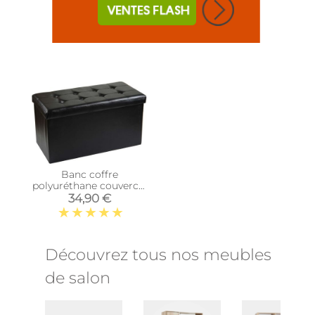
Banc coffre
polyuréthane couvercle
capitonné (Noir)
34,90 €
Découvrez tous nos meubles
de salon