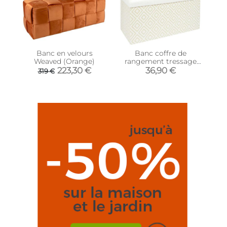
Banc en velours
Banc coffre de
Weaved (Orange)
rangement tressage
Mirage (Blanc)
223,30 €
36,90 €
319 €