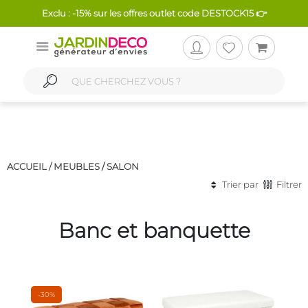
Exclu : -15% sur les offres outlet code DESTOCK15 👉
ACCUEIL /
MEUBLES
/
SALON
Trier par
Filtrer
Banc et banquette
-30%