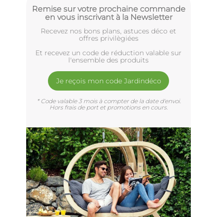
Remise sur votre prochaine commande
en vous inscrivant à la Newsletter
Recevez nos bons plans, astuces déco et
offres privilègiées
Et recevez un code de réduction valable sur
l'ensemble des produits
Je reçois mon code Jardindéco
* Code valable 3 mois à compter de la date d'envoi.
Hors frais de port et promotions en cours.