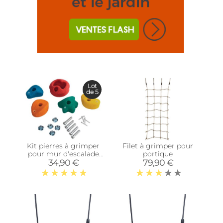
Lot
de 5
Kit pierres à grimper
Filet à grimper pour
pour mur d'escalade
portique
(Lot de 5)
34,90 €
79,90 €