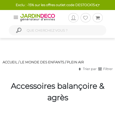
Exclu : -15% sur les offres outlet code DESTOCK15 👉
ACCUEIL /
LE MONDE DES ENFANTS
/
PLEIN AIR
Trier par
Filtrer
Accessoires balançoire &
agrès