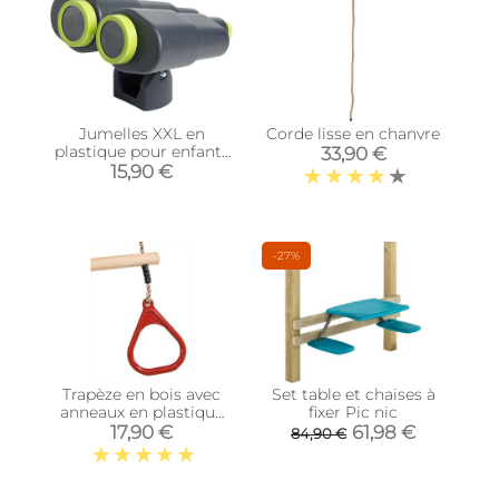
Jumelles XXL en
Corde lisse en chanvre
plastique pour enfants
33,90 €
(Anthracite et vert
15,90 €
lemon)
-27%
Trapèze en bois avec
Set table et chaises à
anneaux en plastique
fixer Pic nic
Gym
17,90 €
61,98 €
84,90 €