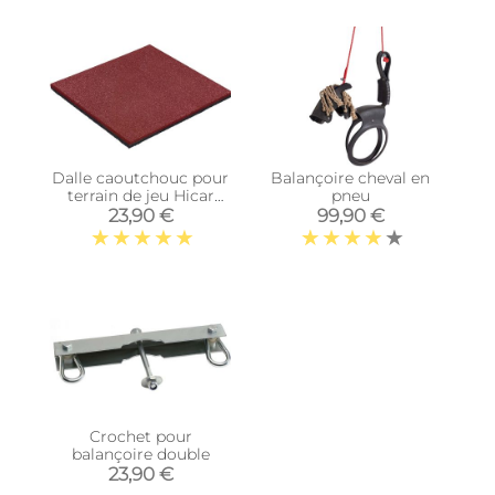
Dalle caoutchouc pour
Balançoire cheval en
terrain de jeu Hicar
pneu
(Rouge)
23,90 €
99,90 €
Crochet pour
balançoire double
23,90 €