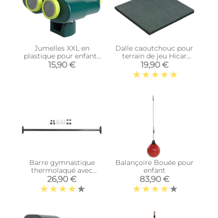
Jumelles XXL en
Dalle caoutchouc pour
plastique pour enfants
terrain de jeu Hicar
(Vert foncé et vert
(Vert)
15,90 €
19,90 €
lemon)
Barre gymnastique
Balançoire Bouée pour
thermolaqué avec
enfant
fixations (125 cm)
26,90 €
83,90 €