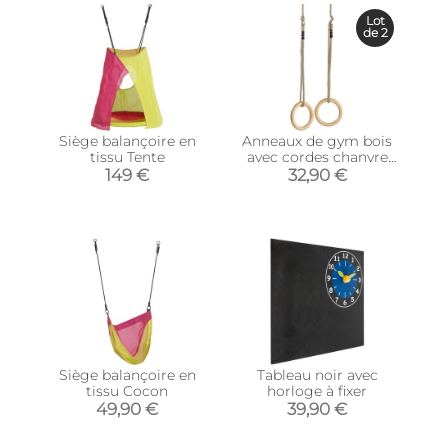
Lot
de 2
Siège balançoire en
Anneaux de gym bois
tissu Tente
avec cordes chanvre
(Lot de 2)
149 €
32,90 €
Siège balançoire en
Tableau noir avec
tissu Cocon
horloge à fixer
49,90 €
39,90 €