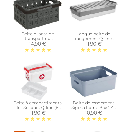
Boîte pliante de
Longue boite de
transport ou
rangement Q-line
rangement Square (24
MultiBox
14,90 €
11,90 €
litres)
Boite à compartiments
Boite de rangement
1er Secours Q-line (6
Sigma home Box 24L
litres)
(Bleu gris)
11,90 €
10,90 €