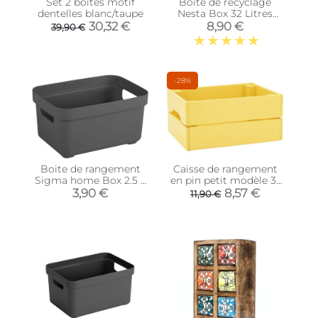
Set 2 boites motif
Boite de recyclage
dentelles blanc/taupe
Nesta Box 32 Litres
(Rouge)
30,32 €
8,90 €
39,90 €
-28%
Boite de rangement
Caisse de rangement
Sigma home Box 2.5 L
en pin petit modèle 31
(Anthracite)
x 23 x 15 cm (Jaune)
3,90 €
8,57 €
11,90 €