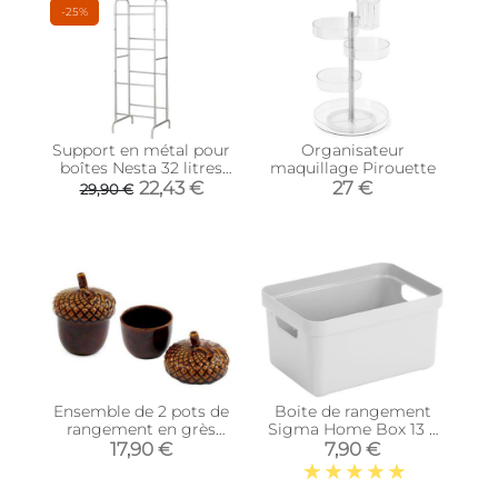
-25%
Support en métal pour
Organisateur
boîtes Nesta 32 litres
maquillage Pirouette
ou 45 litres
22,43 €
27 €
29,90 €
Ensemble de 2 pots de
Boite de rangement
rangement en grès
Sigma Home Box 13 L
Gland
(Blanc)
17,90 €
7,90 €