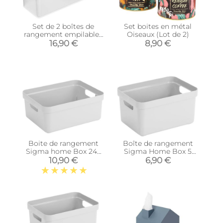
Set de 2 boîtes de
Set boites en métal
rangement empilables
Oiseaux (Lot de 2)
Tower (24 x 8 x 7,2 cm)
16,90 €
8,90 €
Boite de rangement
Boîte de rangement
Sigma home Box 24L
Sigma Home Box 5
(Blanc)
litres (Blanc)
10,90 €
6,90 €