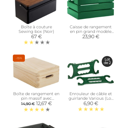
Boîte à couture
Caisse de rangement
Sewing box (Noir)
en pin grand modèle
46 x 31 x 25 cm (Vert)
67 €
23,90 €
-15%
Lot
de 2
Boîte de rangement en
Enrouleur de câble et
pin massif avec
guirlande Various (Lot
couvercle (Taille 1)
de 2)
12,67 €
6,90 €
14,90 €