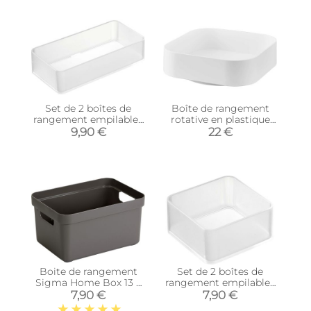
Set de 2 boîtes de
Boîte de rangement
rangement empilables
rotative en plastique
Tower (16 x 8 x 3,7 cm)
Tower
9,90 €
22 €
Boite de rangement
Set de 2 boîtes de
Sigma Home Box 13 L
rangement empilables
(Taupe)
Tower (8 x 8 x 3,7 cm)
7,90 €
7,90 €