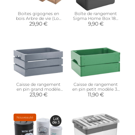
Boites gigognes en
Boîte de rangement
bois Arbre de vie (Lot
Sigma Home Box 18L
de 3)
(Gris anthracite)
29,90 €
9,90 €
Caisse de rangement
Caisse de rangement
en pin grand modèle
en pin petit modèle 31
46 x 31 x 25 cm (Gris)
x 23 x 15 cm (Vert
23,90 €
11,90 €
menthe)
Nouveauté
Lot
de 3