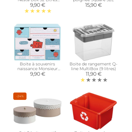
(Vert)
9,90 €
15,90 €
Boite à souvenirs
Boite de rangement Q-
naissance Monsieur
line MultiBox (9 litres)
Madame (M Costaud)
9,90 €
11,90 €
-24%