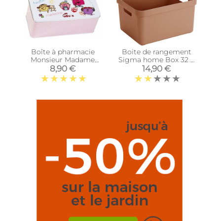
Boîte à pharmacie
Boite de rangement
Monsieur Madame
Sigma home Box 32 L
(Little Miss)
(Terracotta)
8,90 €
14,90 €