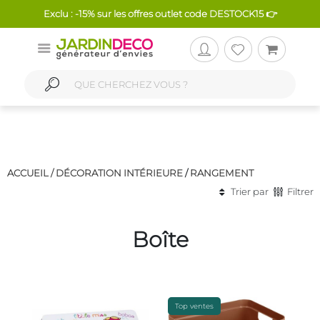
Exclu : -15% sur les offres outlet code DESTOCK15 👉
ACCUEIL /
DÉCORATION INTÉRIEURE
/
RANGEMENT
Trier par
Filtrer
Boîte
Top ventes