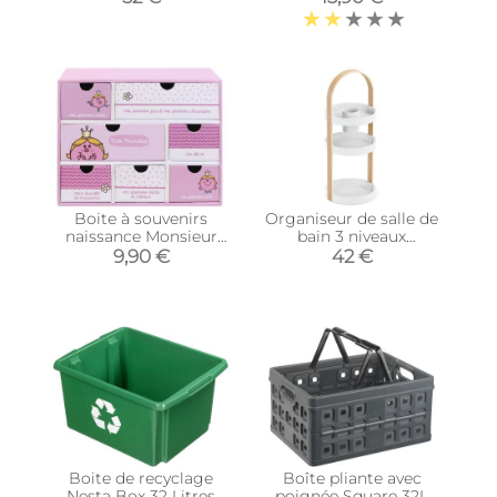
Boite à souvenirs
Organiseur de salle de
naissance Monsieur
bain 3 niveaux
Madame (Mme
Bellwood
9,90 €
42 €
Princesse)
Boite de recyclage
Boîte pliante avec
Nesta Box 32 Litres
poignée Square 32L