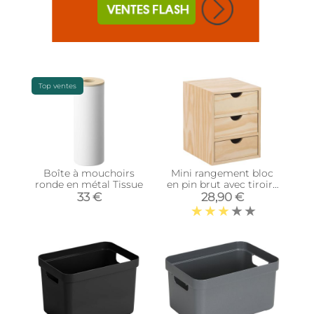
Top ventes
Boîte à mouchoirs
Mini rangement bloc
ronde en métal Tissue
en pin brut avec tiroirs
(3 tiroirs)
33 €
28,90 €