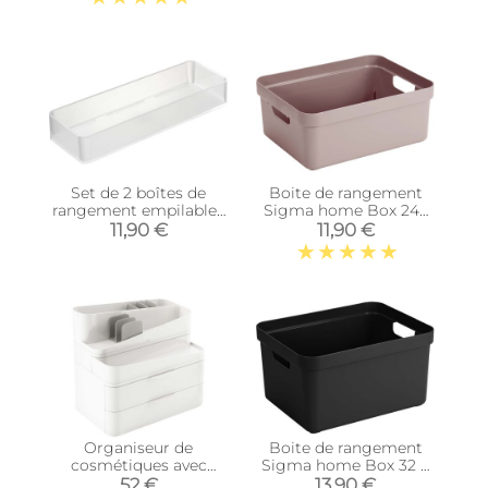
Set de 2 boîtes de
Boite de rangement
rangement empilables
Sigma home Box 24L
Tower (24 x 8 x 3,7 cm)
(Rose)
11,90 €
11,90 €
Organiseur de
Boite de rangement
cosmétiques avec
Sigma home Box 32 L
tiroirs Glam
(Noir)
52 €
13,90 €