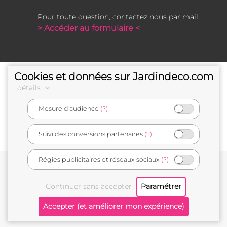
Pour toute question, contactez nous par mail
> Accéder au formulaire <
Cookies et données sur Jardindeco.com
détails
Mesure d'audience
(?)
e-commerçant français
Suivi des conversions partenaires
(?)
Régies publicitaires et réseaux sociaux
(?)
Conditions générales de vente
Mentions légales