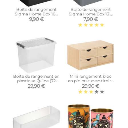
Boîte de rangement
Boite de rangement
Sigma Home Box 18L
Sigma Home Box 13 L
(Noir)
(Gris)
9,90 €
7,90 €
Boîte de rangement en
Mini rangement bloc
plastique Q-line (72
en pin brut avec tiroirs
litres)
(4 tiroirs)
29,90 €
29,90 €