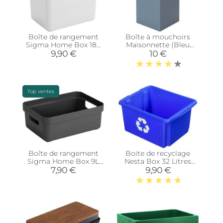
Boîte de rangement
Boîte à mouchoirs
Sigma Home Box 18L
Maisonnette (Bleu
(Blanc)
ardoise)
9,90 €
10 €
Top ventes
Boîte de rangement
Boite de recyclage
Sigma Home Box 9L
Nesta Box 32 Litres
(Anthracite)
(Bleu)
7,90 €
9,90 €