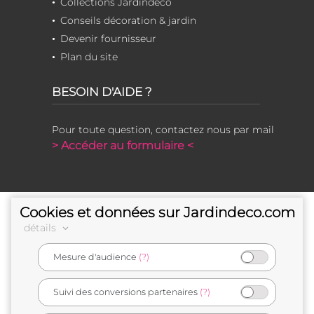
Collections Jardindeco
Conseils décoration & jardin
Devenir fournisseur
Plan du site
BESOIN D'AIDE ?
Pour toute question, contactez nous par mail
> Accéder au formulaire <
Cookies et données sur Jardindeco.com
détails
Mesure d'audience
(?)
e-commerçant français
Suivi des conversions partenaires
(?)