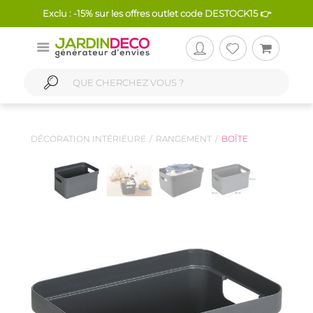
Exclu : -15% sur les offres outlet code DESTOCK15 👉
DÉCORATION INTÉRIEURE
RANGEMENT
BOÎTE