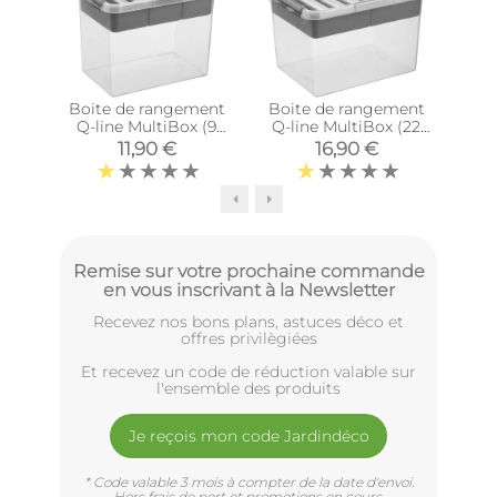
Boite de rangement
Boite de rangement
Enro
Q-line MultiBox (9
Q-line MultiBox (22
gu
litres)
litres)
11,90 €
16,90 €
Remise sur votre prochaine commande
en vous inscrivant à la Newsletter
Recevez nos bons plans, astuces déco et
offres privilègiées
Et recevez un code de réduction valable sur
l'ensemble des produits
Je reçois mon code Jardindéco
* Code valable 3 mois à compter de la date d'envoi.
Hors frais de port et promotions en cours.