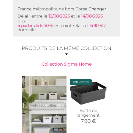
France métropolitaine hors Corse
Changer
Délai : entre le
12/08/2026
et le
14/08/2026
Prix :
à partir de 5,40 €
en point relais et
6,90 €
à
domicile
PRODUITS DE LA MÊME COLLECTION
Collection Sigma Home
Top ventes
Boîte de
Boit
rangement
rang
Sigma Home Box
Sigma h
7,90 €
3,9
9L (Anthracite)
2.5 L (An