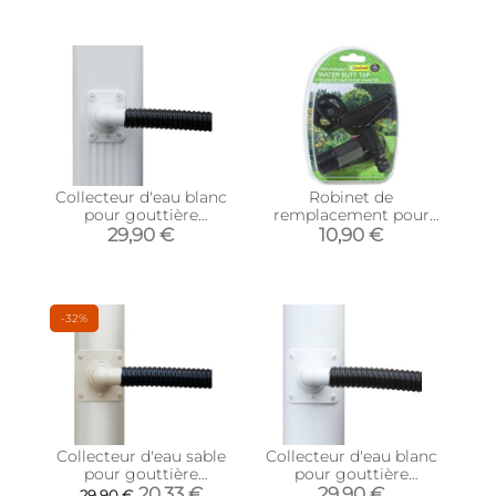
mm)
rectangulaire 80 x 100
mm)
Collecteur d'eau blanc
Robinet de
pour gouttière
remplacement pour
rectangulaire (Pour
récupérateur d'eau de
29,90 €
10,90 €
descente rectangulaire
pluie
60 x 80 mm)
-32%
Collecteur d'eau sable
Collecteur d'eau blanc
pour gouttière
pour gouttière
circulaire (Pour
circulaire (Pour
20,33 €
29,90 €
29,90 €