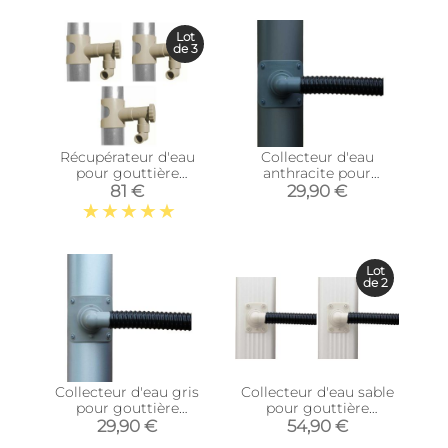
Lot
de 3
Récupérateur d'eau
Collecteur d'eau
pour gouttière
anthracite pour
circulaire (Lot de 3)
gouttière circulaire
81 €
29,90 €
(Sable)
(Pour descente
circulaire 100 mm)
Lot
de 2
Collecteur d'eau gris
Collecteur d'eau sable
pour gouttière
pour gouttière
circulaire (Pour
rectangulaire (Lot de 2)
29,90 €
54,90 €
descente circulaire 80
(Pour descente