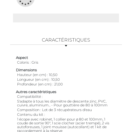
CARACTÉRISTIQUES
Aspect
Coloris
Gris
Dimensions
Hauteur (en cm)
10,50
Longueur (en cm)
10,50
Profondeur (en cm)
21,00
Autres caractéristiques
Compatibilité
S'adapte à tous les diamètre de descente zinc, PVC,
cuivre, aluminium... - Pour gouttière de 80 à 100mm
Composition
Lot de 3 récupérateurs d'eau
Contenu du kit
1 écope avec robinet, 1 collier pour ø 80 et 100mm, 1
coude de sortie 90°, 1 scie clocher (acier trempé), 2 vis
autoforeuses, 1 joint mouisse (autocollant) et 1 kit de
raccordement à la réserve