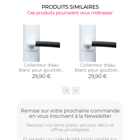
PRODUITS SIMILAIRES
Ces produits pourraient vous intéresser
-32
Collecteur d'eau
Collecteur d'eau
Coll
blanc pour gouttière
blanc pour gouttière
p
circulaire (Pour
circulaire (Pour
c
29,90 €
29,90 €
2
descente circulaire 80
descente circulaire
desc
mm)
100 mm)
Remise sur votre prochaine commande
en vous inscrivant à la Newsletter
Recevez nos bons plans, astuces déco et
offres privilègiées
Et recevez un code de réduction valable sur