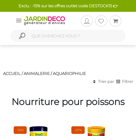
Exclu : -15% sur les offres outlet code DESTOCK15 👉
ACCUEIL /
ANIMALERIE
/
AQUARIOPHILIE
Trier par
Filtrer
Nourriture pour poissons
-10%
-27%