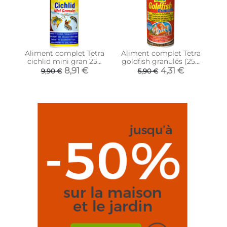
Aliment complet Tetra
Aliment complet Tetra
cichlid mini gran 250
goldfish granulés (250
ml
ml)
8,91 €
4,31 €
9,90 €
5,90 €