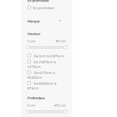
En promotion
En promotion
Marque
Hauteur
0 cm
87 cm
De 0cm à 21.875cm
De 21.875cm à
43.75cm
De 43.75cm à
65.625cm
De 65.625cm à
87.5cm
Profondeur
0 cm
470 cm