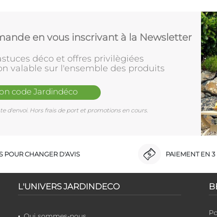
ande en vous inscrivant à la Newsletter
stuces déco et offres privilègiées
on valable sur l'ensemble des produits
mon code Jardindéco
e d'envoi. Hors frais de port et promotions en cours.
RS POUR CHANGER D'AVIS
PAIEMENT EN 3 
L'UNIVERS JARDINDECO
B
Po
Qui sommes-nous