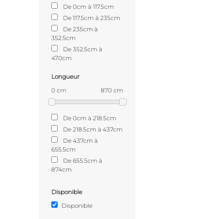
De 0cm à 117.5cm
De 117.5cm à 235cm
De 235cm à
352.5cm
De 352.5cm à
470cm
Longueur
0 cm
870 cm
De 0cm à 218.5cm
De 218.5cm à 437cm
De 437cm à
655.5cm
De 655.5cm à
874cm
Disponible
Disponible