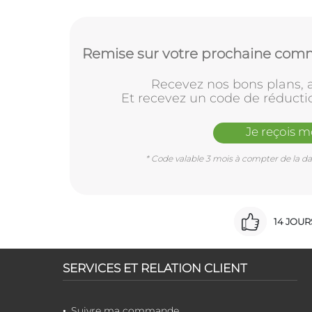
Remise sur votre prochaine comm
Recevez nos bons plans, a
Et recevez un code de réducti
Je reçois 
* Code valable 3 mois à compter de la dat
14 JOU
SERVICES ET RELATION CLIENT
Suivre ma commande