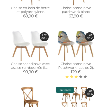
Chaise en bois de hêtre
Chaise scandinave
et polypropylène
patchwork blanc
Patchwork
69,90 €
63,90 €
Lot
Lot
de 2
de 2
Chaise scandinave avec
Chaise scandinave
assise rembourrée (Lot
Patchwork (Lot de 2)
de 2) (Blanc)
(Multicolore)
99,90 €
129 €
Top ventes
Lot
de 6