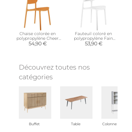
Chaise colorée en
Fauteuil coloré en
polypropylène Cheer
polypropylène Fain
(Jaune ocre)
(Blanc)
54,90 €
53,90 €
Découvrez toutes nos
catégories
Buffet
Table
Colonne & vitrine