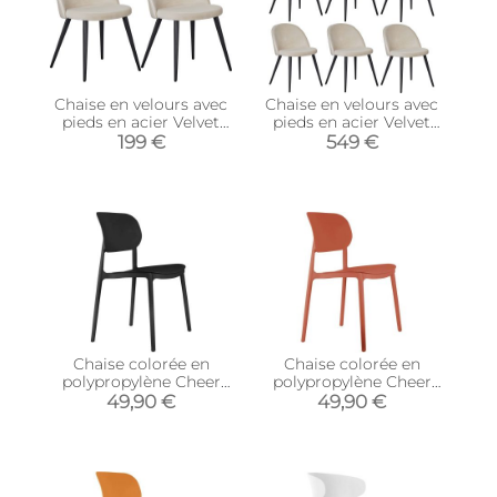
Chaise en velours avec
Chaise en velours avec
pieds en acier Velvet
pieds en acier Velvet
(Lot de 2) (Beige)
(Lot de 6)
199 €
549 €
Chaise colorée en
Chaise colorée en
polypropylène Cheer
polypropylène Cheer
(Noir)
(Orange brûlée)
49,90 €
49,90 €