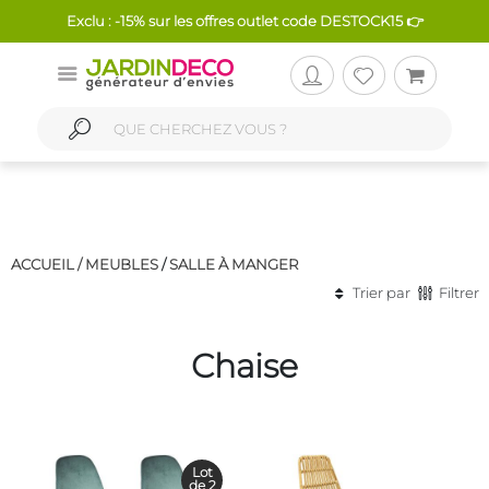
Exclu : -15% sur les offres outlet code DESTOCK15 👉
ACCUEIL /
MEUBLES
/
SALLE À MANGER
Trier par
Filtrer
Chaise
Lot
de 2