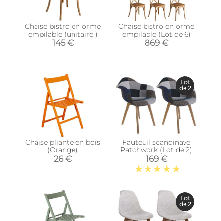
Chaise bistro en orme
Chaise bistro en orme
empilable (unitaire )
empilable (Lot de 6)
145 €
869 €
Lot
de 2
Chaise pliante en bois
Fauteuil scandinave
(Orange)
Patchwork (Lot de 2)
(Bleu)
26 €
169 €
Lot
de 2