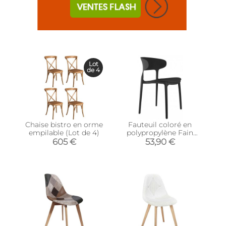
Lot
de 4
Chaise bistro en orme
Fauteuil coloré en
empilable (Lot de 4)
polypropylène Fain
(Noir)
605 €
53,90 €