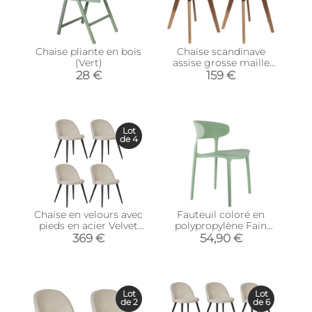
Chaise pliante en bois
Chaise scandinave
(Vert)
assise grosse maille
(Lot de 2) (Gris)
28 €
159 €
Lot
de 4
Chaise en velours avec
Fauteuil coloré en
pieds en acier Velvet
polypropylène Fain
(Lot de 4)
(Vert foncé)
369 €
54,90 €
Lot
Lot
de 2
de 6