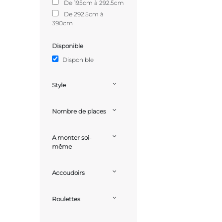
De 195cm à 292.5cm
De 292.5cm à
390cm
Disponible
Disponible
Style
Nombre de places
A monter soi-
même
Accoudoirs
Roulettes