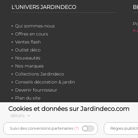
L'UNIVERS JARDINDECO
B
Po
Qui sommes-nous
> 
Offres en cours
Ventes flash
Outlet déco
Nouveautés
Nos marques
Collections Jardindeco
Conseils décoration & jardin
Devenir fournisseur
Plan du site
Cookies et données sur Jardindeco.com
détails
e-commerçant français
Suivi des conversions partenaires
(?)
Régies publici