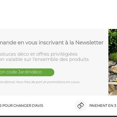
ande en vous inscrivant à la Newsletter
stuces déco et offres privilègiées
on valable sur l'ensemble des produits
mon code Jardindéco
e d'envoi. Hors frais de port et promotions en cours.
RS POUR CHANGER D'AVIS
PAIEMENT EN 3 