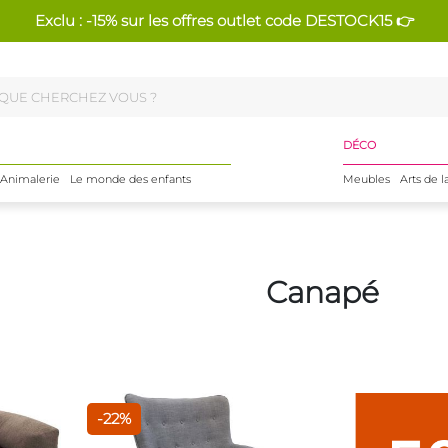
Exclu : -15% sur les offres outlet code DESTOCK15 👉
DÉCO
Animalerie
Le monde des enfants
Meubles
Arts de l
Canapé
-22%