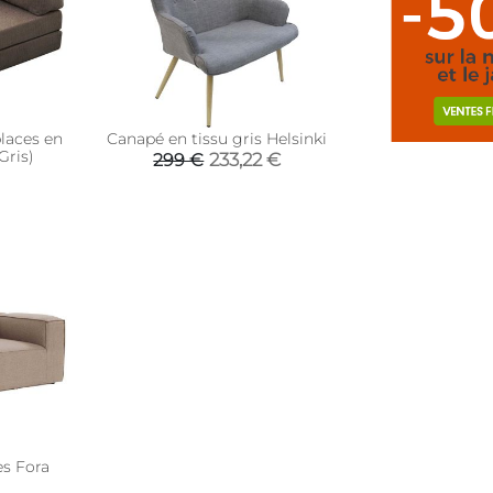
laces en
Canapé en tissu gris Helsinki
Gris)
233,22 €
299 €
es Fora