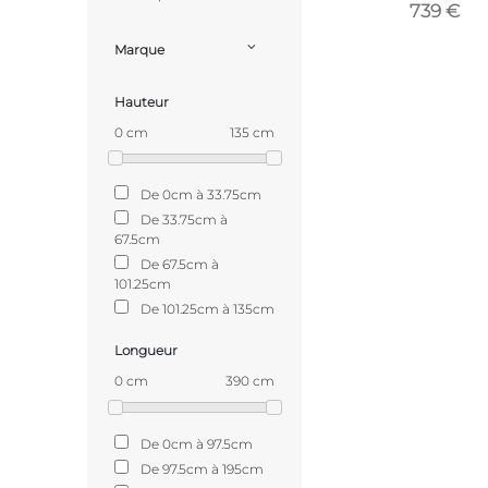
739 €
Marque
Hauteur
0 cm
135 cm
De 0cm à 33.75cm
De 33.75cm à
67.5cm
De 67.5cm à
101.25cm
De 101.25cm à 135cm
Longueur
0 cm
390 cm
De 0cm à 97.5cm
De 97.5cm à 195cm