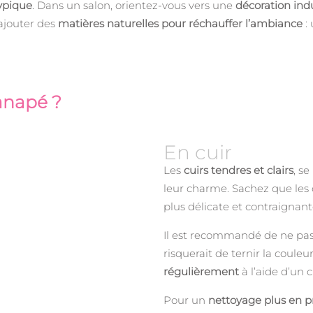
ypique
. Dans un salon, orientez-vous vers une
décoration indu
’ajouter des
matières naturelles pour réchauffer l’ambiance
: 
anapé ?
En cuir
Les
cuirs tendres et clairs
, se
leur charme. Sachez que les cui
plus délicate et contraignan
Il est recommandé de ne pas 
risquerait de ternir la couleu
régulièrement
à l’aide d’un 
Pour un
nettoyage plus en 