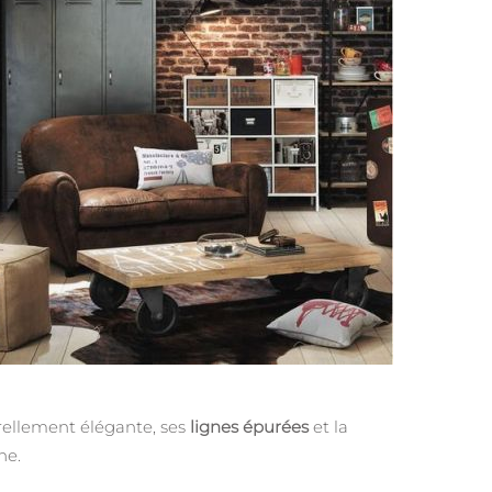
rellement élégante, ses
lignes épurées
et la
ne.