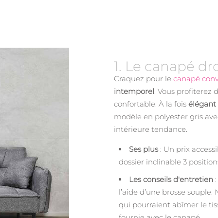
1. Le canapé dro
Craquez pour le
canapé conv
intemporel
. Vous profiterez
confortable. À la fois
élégant
modèle en polyester gris ave
intérieure tendance.
Ses plus
: Un prix access
dossier inclinable 3 position
Les conseils d'entretien
:
l’aide d’une brosse souple. 
qui pourraient abîmer le tiss
fournie avec le canapé.