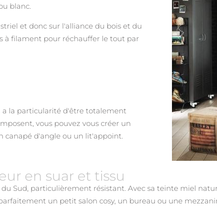
ou blanc.
triel et donc sur l'alliance du bois et du
 à filament pour réchauffer le tout par
l a la particularité d'être totalement
composent, vous pouvez vous créer un
 canapé d'angle ou un lit'appoint.
eur en suar et tissu
du Sud, particulièrement résistant. Avec sa teinte miel natu
 parfaitement un petit salon cosy, un bureau ou une mezzani