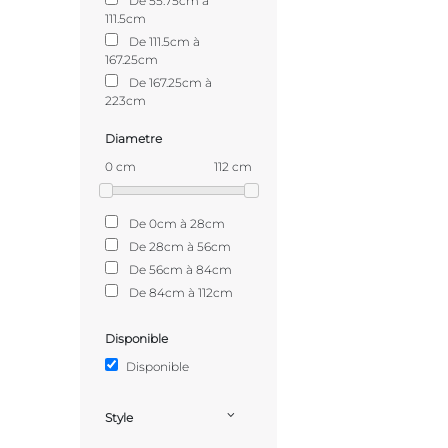
De 55.75cm à
111.5cm
De 111.5cm à
167.25cm
De 167.25cm à
223cm
Diametre
0 cm
112 cm
De 0cm à 28cm
De 28cm à 56cm
De 56cm à 84cm
De 84cm à 112cm
Disponible
Disponible
Style