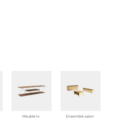
Meuble tv
Ensemble salon
Bout de c