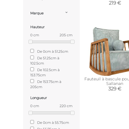
219 €
Marque
Hauteur
0 cm
205 cm
De 0cm à 51.25cm
De 51.25cm à
102.5cm
De 102.5cm à
153.75cm
Fauteuil à bascule po
De 153.75cm à
Sallanan
205cm
329 €
Longueur
0 cm
220 cm
De 0cm à 55.75cm