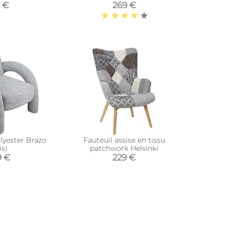
9 €
269 €
lyester Brazo
Fauteuil assise en tissu
is)
patchwork Helsinki
9 €
229 €