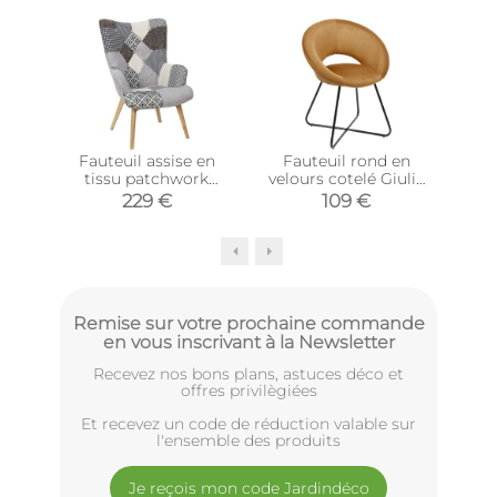
Top 
Fauteuil assise en
Fauteuil rond en
F
tissu patchwork
velours cotelé Giulia
vel
Helsinki
(Jaune)
229 €
109 €
Remise sur votre prochaine commande
en vous inscrivant à la Newsletter
Recevez nos bons plans, astuces déco et
offres privilègiées
Et recevez un code de réduction valable sur
l'ensemble des produits
Je reçois mon code Jardindéco