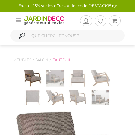
Exclu : -15% sur les offres outlet code DESTOCK15 👉
MEUBLES
SALON
FAUTEUIL