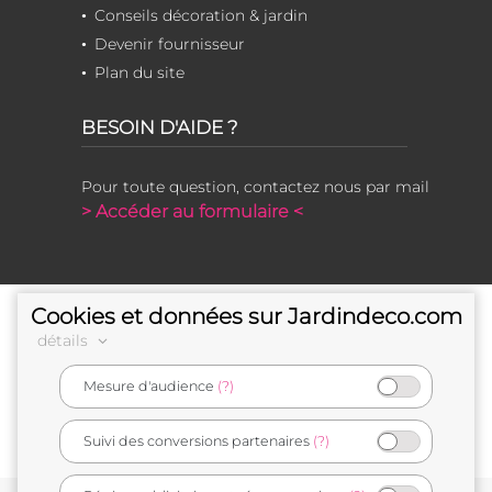
Conseils décoration & jardin
Devenir fournisseur
Plan du site
BESOIN D'AIDE ?
Pour toute question, contactez nous par mail
> Accéder au formulaire <
Cookies et données sur Jardindeco.com
détails
Mesure d'audience
(?)
e-commerçant français
Suivi des conversions partenaires
(?)