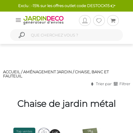
Exclu : -15% sur les offres outlet code DESTOCK15 👉
ACCUEIL /
AMÉNAGEMENT JARDIN
/
CHAISE, BANC ET
FAUTEUIL
Trier par
Filtrer
Chaise de jardin métal
Top ventes
Lot