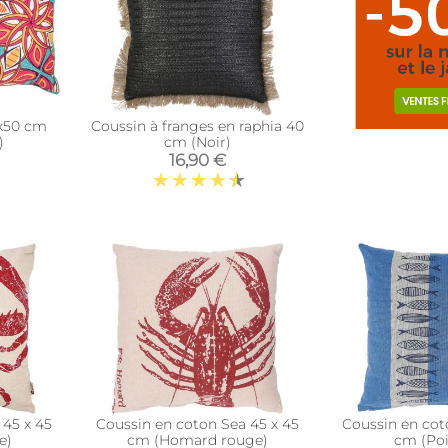
x50 cm
Coussin à franges en raphia 40
)
cm (Noir)
16,90 €
 45 x 45
Coussin en coton Sea 45 x 45
Coussin en cot
e)
cm (Homard rouge)
cm (Poi