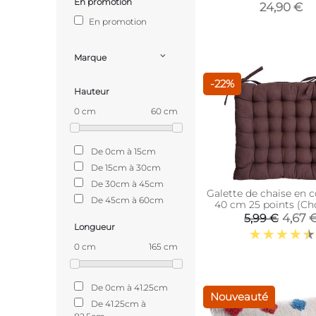
En promotion
24,90 €
En promotion
Marque
-22%
Hauteur
0 cm
60 cm
De 0cm à 15cm
De 15cm à 30cm
De 30cm à 45cm
Galette de chaise en 
De 45cm à 60cm
40 cm 25 points (Ch
4,67 
5,99 €
Longueur
0 cm
165 cm
De 0cm à 41.25cm
Nouveauté
De 41.25cm à