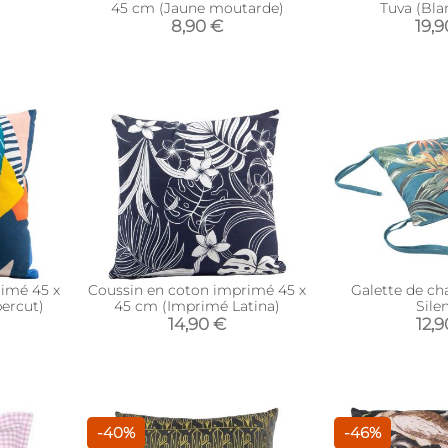
45 cm (Jaune moutarde)
Tuva (Bla
8,90 €
19,
imé 45 x
Coussin en coton imprimé 45 x
Galette de ch
ercut)
45 cm (Imprimé Latina)
Sile
14,90 €
12,9
-40%
-46%