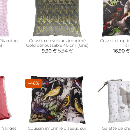
0% coton
Coussin en velours imprimé
Coussin impri
e)
Gold déhoussable 40 cm (Gris)
c
5,94 €
9,90 €
16,90 €
-46%
 franges
Coussin imprimé oiseaux sur
Galette de ch