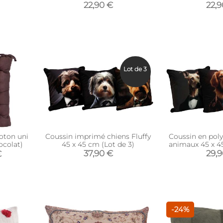
22,90 €
22,
Lot de 3
coton uni
Coussin imprimé chiens Fluffy
Coussin en pol
ocolat)
45 x 45 cm (Lot de 3)
animaux 45 x 45
(Imprimé
37,90 €
29,
€
-24%