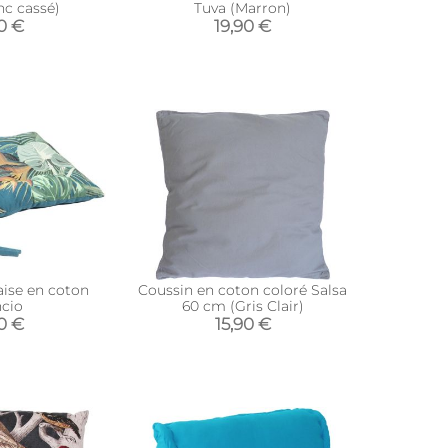
nc cassé)
Tuva (Marron)
90 €
19,90 €
aise en coton
Coussin en coton coloré Salsa
ncio
60 cm (Gris Clair)
0 €
15,90 €