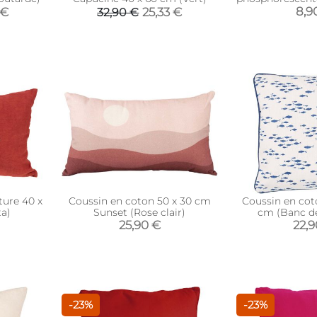
8,9
 €
25,33 €
32,90 €
ure 40 x
Coussin en coton 50 x 30 cm
Coussin en cot
ta)
Sunset (Rose clair)
cm (Banc de
25,90 €
22,
-23%
-23%