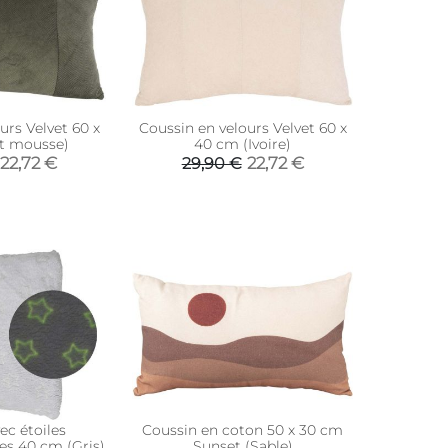
urs Velvet 60 x
Coussin en velours Velvet 60 x
t mousse)
40 cm (Ivoire)
22,72 €
22,72 €
29,90 €
ec étoiles
Coussin en coton 50 x 30 cm
s 40 cm (Gris)
Sunset (Sable)