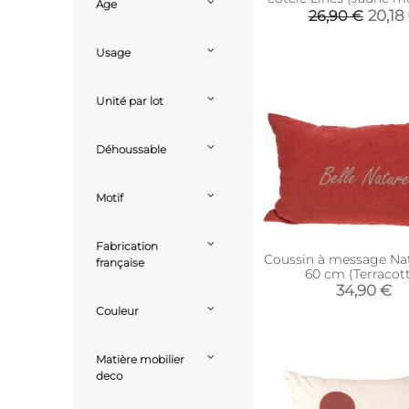
Age
20,18
26,90 €
Usage
Unité par lot
Déhoussable
Motif
Fabrication
Coussin à message Nat
française
60 cm (Terracot
34,90 €
Couleur
Matière mobilier
deco