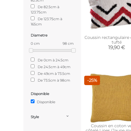
82.5cm
De 82.5cm à
123.75cm
De 123.75cm à
165cm
Diametre
Coussin rectangulaire
tufté
0 cm
98 cm
19,90 €
De 0cm à 24.5cm
De 24.5cm à 49cm
De 49cm à 73.5cm
-25%
De 73.5cm à 98cm
Disponible
Disponible
Style
Coussin en coton v
côtelé Lines (Jaune m