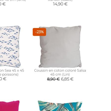
0 €
14,90 €
-23%
on Sea 45 x 45
Coussin en coton coloré Salsa
 poissons)
45 cm (Lin)
90 €
6,85 €
8,90 €