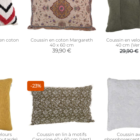
 en coton
Coussin en coton Margareth
Coussin en velo
40 x 60 cm
40 cm (Ver
39,90 €
29,90 €
-23%
elours
Coussin en lin à motifs
Coussin av
outarde)
Capucine 40 x 60 cm (Vert)
phosphorescente