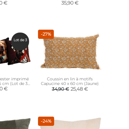
90 €
35,90 €
-27%
Lot de 3
yester imprimé
Coussin en lin à motifs
 cm (Lot de 3)
Capucine 40 x 60 cm (Jaune)
 chiens)
90 €
25,48 €
34,90 €
-24%