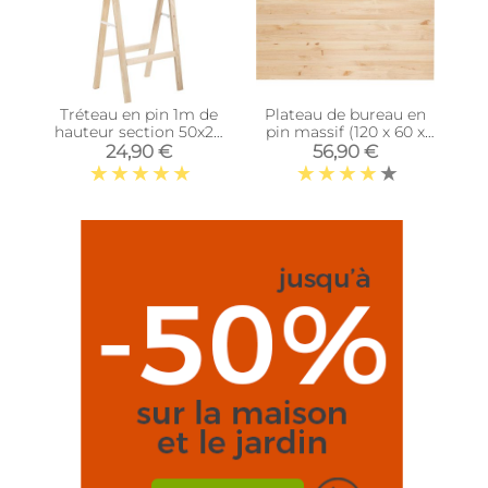
Tréteau en pin 1m de
Plateau de bureau en
hauteur section 50x23
pin massif (120 x 60 x
mm
1,8 cm)
24,90 €
56,90 €