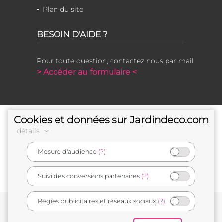
Plan du site
BESOIN D'AIDE ?
Pour toute question, contactez nous par mail
> Accéder au formulaire <
Cookies et données sur Jardindeco.com
détails
Mesure d'audience
(?)
e-commerçant français
Suivi des conversions partenaires
(?)
Régies publicitaires et réseaux sociaux
(?)