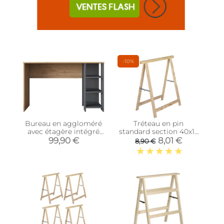
-10%
Bureau en aggloméré
Tréteau en pin
avec étagère intégré
standard section 40x17
Steve
mm (Unitaire)
99,90 €
8,01 €
8,90 €