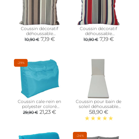
Coussin décoratif
Coussin décoratif
déhoussable
déhoussable
Amsterdam
Armorique
7,19 €
7,19 €
10,90 €
10,90 €
-29%
Coussin cale-rein en
Coussin pour bain de
polyester coloré
soleil déhoussable
(Turquoise)
Monte Carlo (Ivoire)
21,23 €
58,90 €
29,90 €
-24%