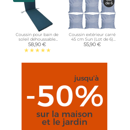
de 6
Coussin pour bain de
Coussin extérieur carré
soleil déhoussable
45 cm Sun (Lot de 6)
Monte Carlo (Cèdre)
(Gris clair)
58,90 €
55,90 €