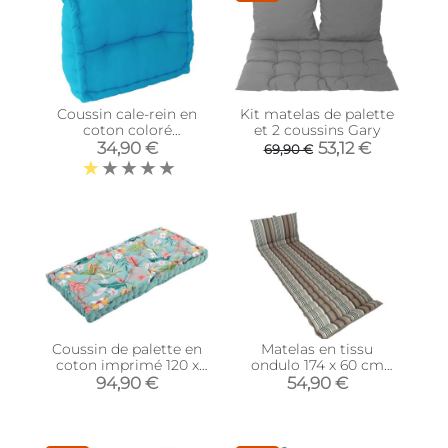
Coussin cale-rein en
Kit matelas de palette
coton coloré
et 2 coussins Gary
(Turquoise)
34,90 €
53,12 €
69,90 €
Coussin de palette en
Matelas en tissu
coton imprimé 120 x
ondulo 174 x 60 cm
80 cm (Angele)
Amsterdam
94,90 €
54,90 €