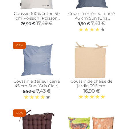
Coussin 100% coton 50
Coussin extérieur carré
cm Poisson (Poisson
45 cm Sun (Gris
rouge)
Anthracite)
17,49 €
7,43 €
26,90 €
9,90 €
-25%
Coussin extérieur carré
Coussin de chaise de
45 cm Sun (Gris Clair)
jardin 39,5 cm
7,43 €
16,90 €
9,90 €
-22%