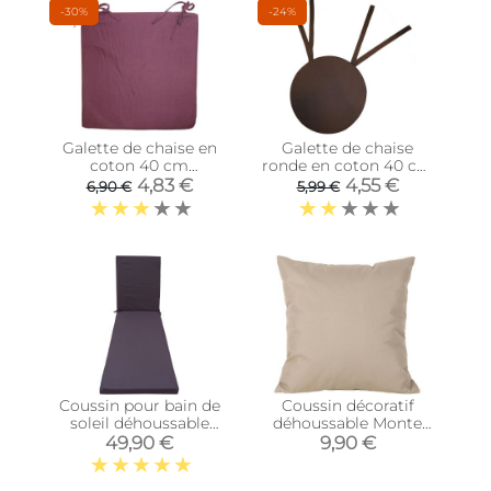
-30%
-24%
Galette de chaise en
Galette de chaise
coton 40 cm
ronde en coton 40 cm
(Aubergine)
(Chocolat)
4,83 €
4,55 €
6,90 €
5,99 €
Coussin pour bain de
Coussin décoratif
soleil déhoussable
déhoussable Monte
Monte Carlo (Ardoise)
Carlo
49,90 €
9,90 €