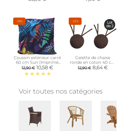
-18%
-33%
Lot
de 2
Coussin extérieur carré
Galette de chaise
60 cm Sun (Imprimé
ronde en coton 40 cm
Sunset)
(Lot de 2) (Chocolat)
10,58 €
8,64 €
12,90 €
12,90 €
Voir toutes nos catégories