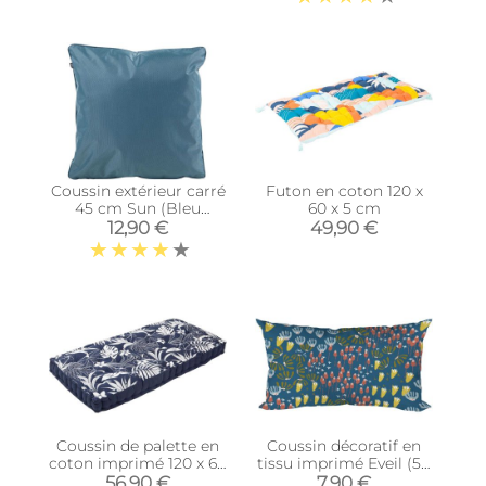
Coussin extérieur carré
Futon en coton 120 x
45 cm Sun (Bleu
60 x 5 cm
canard)
12,90 €
49,90 €
Coussin de palette en
Coussin décoratif en
coton imprimé 120 x 60
tissu imprimé Eveil (50
cm (Imprimé Latina)
x 30 cm)
56,90 €
7,90 €