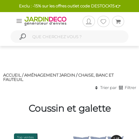
Exclu : -15% sur les offres outlet code DESTOCK15 👉
ACCUEIL /
AMÉNAGEMENT JARDIN
/
CHAISE, BANC ET
FAUTEUIL
Trier par
Filtrer
Coussin et galette
Top ventes
Lot