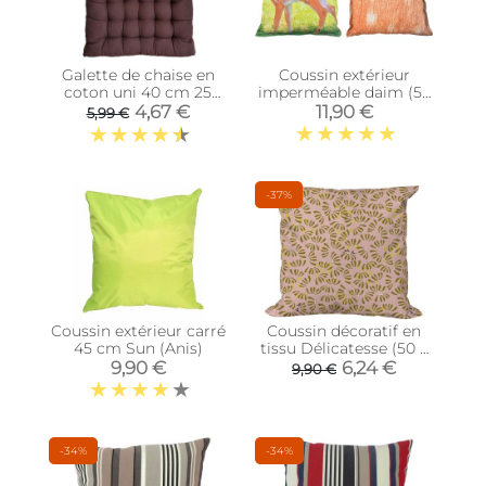
Galette de chaise en
Coussin extérieur
coton uni 40 cm 25
imperméable daim (59
points (Chocolat)
x 59 x 13 cm)
4,67 €
11,90 €
5,99 €
-37%
Coussin extérieur carré
Coussin décoratif en
45 cm Sun (Anis)
tissu Délicatesse (50 x
50 cm)
9,90 €
6,24 €
9,90 €
-34%
-34%