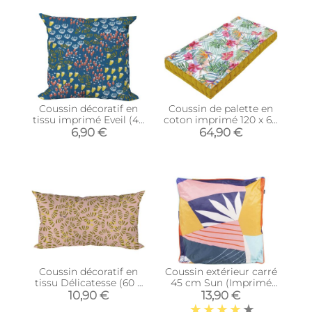
Coussin décoratif en
Coussin de palette en
tissu imprimé Eveil (40
coton imprimé 120 x 60
x 40 cm)
cm (Seville)
6,90 €
64,90 €
Coussin décoratif en
Coussin extérieur carré
tissu Délicatesse (60 x
45 cm Sun (Imprimé
50 cm)
Papercut)
10,90 €
13,90 €