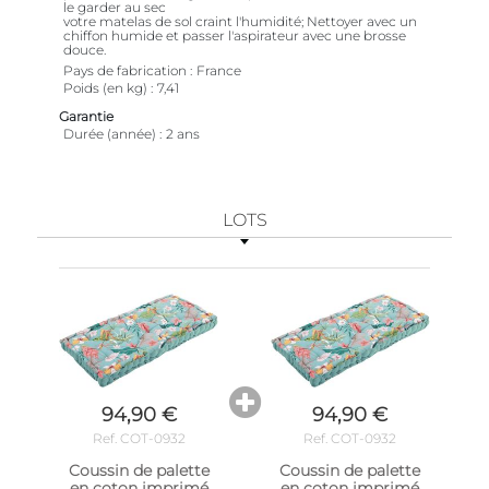
le garder au sec
votre matelas de sol craint l'humidité; Nettoyer avec un
chiffon humide et passer l'aspirateur avec une brosse
douce.
Pays de fabrication
France
Poids (en kg)
7,41
Garantie
Durée (année)
2 ans
LOTS
94,90 €
94,90 €
Ref. COT-0932
Ref. COT-0932
Coussin de palette
Coussin de palette
en coton imprimé
en coton imprimé