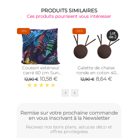
PRODUITS SIMILAIRES
Ces produits pourraient vous intéresser
-18%
-33%
Lot
de 2
Coussin extérieur
Galette de chaise
Cous
carré 60 cm Sun
ronde en coton 40
cot
(Imprimé Sunset)
cm (Lot de 2)
6
10,58 €
8,64 €
12,90 €
12,90 €
(Chocolat)
Remise sur votre prochaine commande
en vous inscrivant à la Newsletter
Recevez nos bons plans, astuces déco et
offres privilègiées