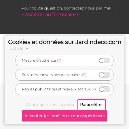
Pour toute question, contactez nous par mail
> Accéder au formulaire <
Cookies et données sur Jardindeco.com
détails
Mesure d'audience
(?)
e-commerçant français
Suivi des conversions partenaires
(?)
Régies publicitaires et réseaux sociaux
(?)
Conditions générales de vente
Mentions légales