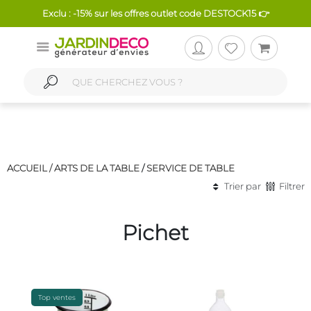
Exclu : -15% sur les offres outlet code DESTOCK15 👉
ACCUEIL /
ARTS DE LA TABLE
/
SERVICE DE TABLE
Trier par
Filtrer
Pichet
Top ventes