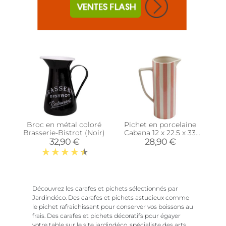
Broc en métal coloré
Pichet en porcelaine
Brasserie-Bistrot (Noir)
Cabana 12 x 22.5 x 33
cm (Rose)
32,90 €
28,90 €
Découvrez les carafes et pichets sélectionnés par
Jardindéco. Des carafes et pichets astucieux comme
le pichet rafraichissant pour conserver vos boissons au
frais. Des carafes et pichets décoratifs pour égayer
votre table sur le site jardindéco, spécialiste des arts