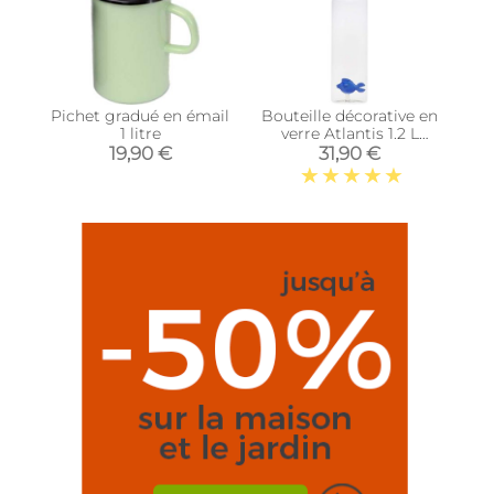
Pichet gradué en émail
Bouteille décorative en
1 litre
verre Atlantis 1.2 L
(Poisson)
19,90 €
31,90 €