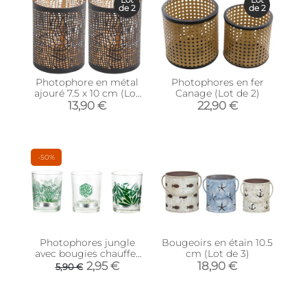
de 2
de 2
Photophore en métal
Photophores en fer
ajouré 7.5 x 10 cm (Lot
Canage (Lot de 2)
de 2)
13,90 €
22,90 €
-50%
Photophores jungle
Bougeoirs en étain 10.5
avec bougies chauffe-
cm (Lot de 3)
plat
2,95 €
18,90 €
5,90 €