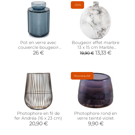
-33%
Pot en verre avec
Bougeoir effet marbre
couvercle bougeoir
13 x 15 cm Marble
intégré Allira (Bleu)
(Blanc)
26 €
13,33 €
19,90 €
Nouveauté
Photophore en fil de
Photophore rond en
fer Andréa (16 x 23 cm)
verre teinté violet
20,90 €
9,90 €