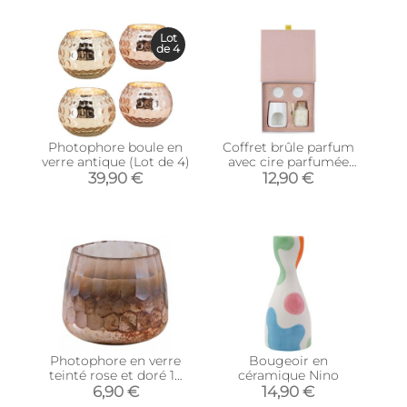
Lot
de 4
Photophore boule en
Coffret brûle parfum
verre antique (Lot de 4)
avec cire parfumée
senteur fleur de ceriser
39,90 €
12,90 €
Photophore en verre
Bougeoir en
teinté rose et doré 10
céramique Nino
cm
6,90 €
14,90 €