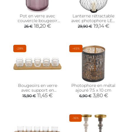
Pot en verre avec
Lanterne rétractable
couvercle bougeoir
avec photophore LED
intégré Allira (Violet)
(Noir)
18,20 €
19,14 €
26 €
29,90 €
-28%
-45%
Bougeoirs en verre
Photophore en métal
avec support en
ajouré 7.5 x 10 cm
bambou
11,45 €
3,80 €
15,90 €
6,90 €
-16%