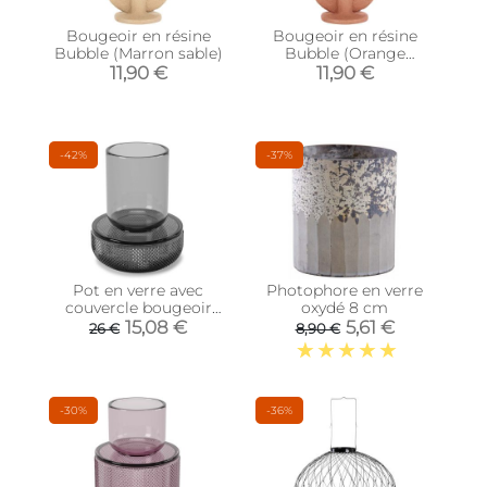
Bougeoir en résine
Bougeoir en résine
Bubble (Marron sable)
Bubble (Orange
terracotta)
11,90 €
11,90 €
-42%
-37%
Pot en verre avec
Photophore en verre
couvercle bougeoir
oxydé 8 cm
intégré Allira (Gris
15,08 €
5,61 €
26 €
8,90 €
fumé)
-30%
-36%