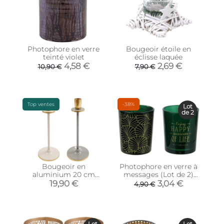
Photophore en verre
Bougeoir étoile en
teinté violet
éclisse laquée
4,58 €
2,69 €
10,90 €
7,90 €
Top ventes
-38%
Lot
de 2
Bougeoir en
Photophore en verre à
aluminium 20 cm
messages (Lot de 2)
Tonal Irina (Lot de 2)
(Vert noir)
19,90 €
3,04 €
4,90 €
Lot
Lot