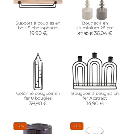
Support à bougies en
Bougeoir en
bois 5 photophores
aluminium 28 cm
Tonal (Lot de 2)
19,90 €
36,04 €
42,90 €
Colonne bougeoir en
Bougeoir 3 bougies en
fer 8 bougies
fer Abstract
39,90 €
14,90 €
-58%
-66%