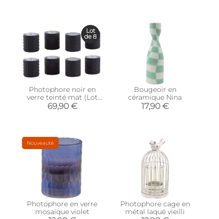
Lot
de 8
Photophore noir en
Bougeoir en
verre teinté mat (Lot
céramique Nina
de 8)
69,90 €
17,90 €
Nouveauté
Photophore en verre
Photophore cage en
mosaique violet
métal laqué vieilli