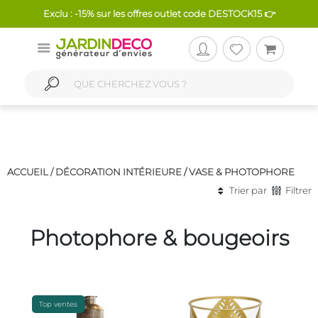
Exclu : -15% sur les offres outlet code DESTOCK15 👉
ACCUEIL /
DÉCORATION INTÉRIEURE
/
VASE & PHOTOPHORE
Trier par
Filtrer
Photophore & bougeoirs
Top ventes