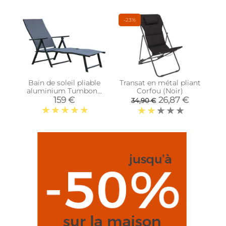
-23%
Bain de soleil pliable
Transat en métal pliant
aluminium Tumbona
Corfou (Noir)
Cama
159 €
26,87 €
34,90 €