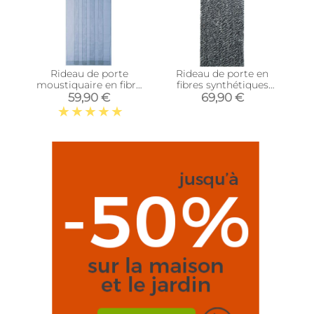
Rideau de porte
Rideau de porte en
moustiquaire en fibre
fibres synthétiques
de verre Arles (6
Chenilles (Chiné noir -
59,90 €
69,90 €
bandes)
Gris - Blanc)