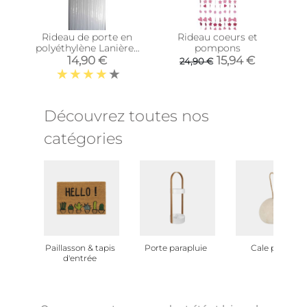
Rideau de porte en
Rideau coeurs et
polyéthylène Lanières
pompons
(Cristal)
14,90 €
15,94 €
24,90 €
Découvrez toutes nos
catégories
Paillasson & tapis
Porte parapluie
Cale porte
d'entrée