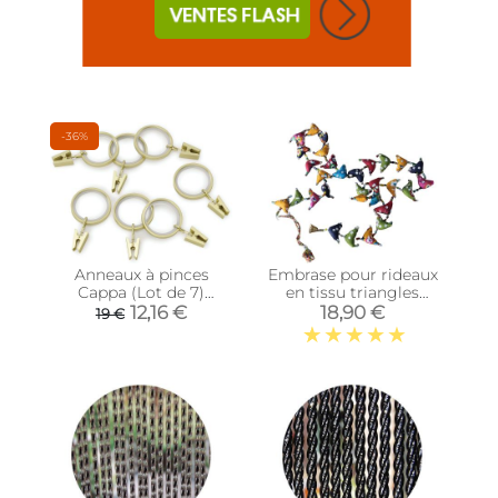
-36%
Anneaux à pinces
Embrase pour rideaux
Cappa (Lot de 7)
en tissu triangles
(Laiton)
colorés
12,16 €
18,90 €
19 €