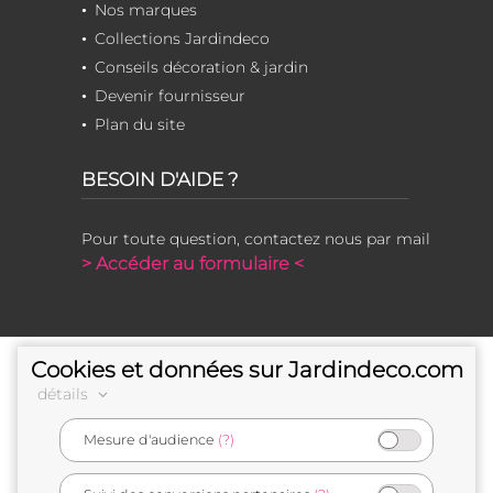
Nos marques
Collections Jardindeco
Conseils décoration & jardin
Devenir fournisseur
Plan du site
BESOIN D'AIDE ?
Pour toute question, contactez nous par mail
> Accéder au formulaire <
Cookies et données sur Jardindeco.com
détails
Mesure d'audience
(?)
e-commerçant français