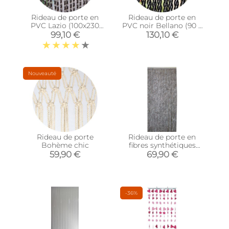
Rideau de porte en
Rideau de porte en
PVC Lazio (100x230
PVC noir Bellano (90 x
cm)
210 cm)
99,10 €
130,10 €
Nouveauté
Rideau de porte
Rideau de porte en
Bohème chic
fibres synthétiques
Chenilles (Chiné brun,
59,90 €
69,90 €
Bleu, Blanc)
-36%