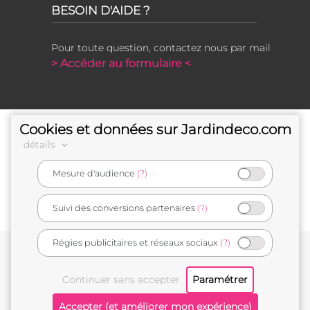
BESOIN D'AIDE ?
Pour toute question, contactez nous par mail
> Accéder au formulaire <
Cookies et données sur Jardindeco.com
détails
Mesure d'audience
(?)
e-commerçant français
Suivi des conversions partenaires
(?)
Régies publicitaires et réseaux sociaux
(?)
Conditions générales de vente