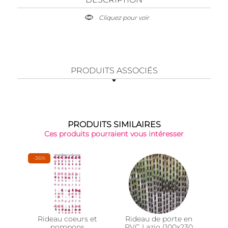
Cliquez pour voir
PRODUITS ASSOCIÉS
PRODUITS SIMILAIRES
Ces produits pourraient vous intéresser
-36%
Rideau coeurs et
Rideau de porte en
Embr
pompons
PVC Lazio (100x230
en