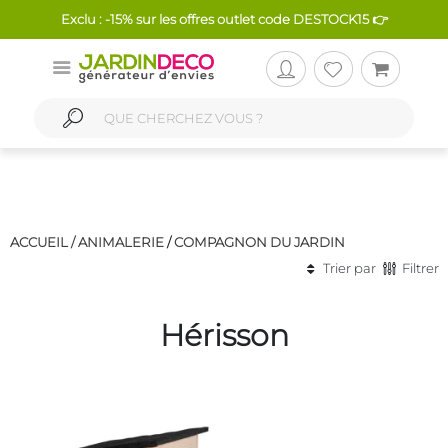
Exclu : -15% sur les offres outlet code DESTOCK15 👉
ACCUEIL /
ANIMALERIE
/
COMPAGNON DU JARDIN
Trier par
Filtrer
Hérisson