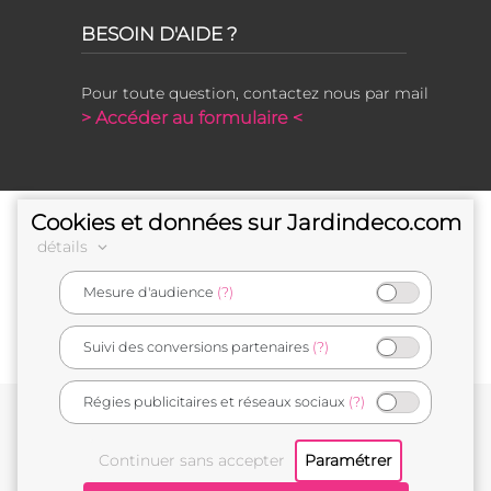
BESOIN D'AIDE ?
Pour toute question, contactez nous par mail
> Accéder au formulaire <
Cookies et données sur Jardindeco.com
détails
Mesure d'audience
(?)
e-commerçant français
Suivi des conversions partenaires
(?)
Régies publicitaires et réseaux sociaux
(?)
Conditions générales de vente