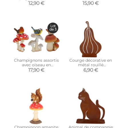
avec citrouilles)
rouillé (Chien debout)
12,90 €
15,90 €
Lot
de 3
Champignons assortis
Courge décorative en
avec oiseau en
métal rouillé
polyrésine (Lot de 3)
(Butternut)
17,90 €
6,90 €
(Taille S)
Champignon amanite
Animal de compagnie