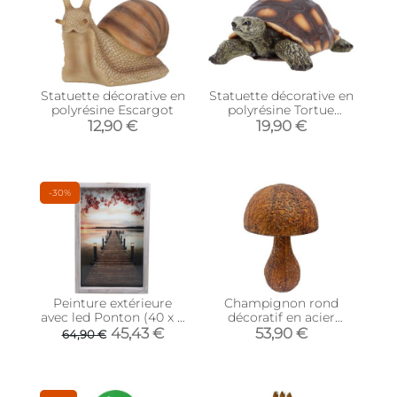
Statuette décorative en
Statuette décorative en
polyrésine Escargot
polyrésine Tortue
(Taille L)
12,90 €
19,90 €
-30%
Peinture extérieure
Champignon rond
avec led Ponton (40 x 7
décoratif en acier
x 60 cm)
rouillé 53 x 39 cm
45,43 €
53,90 €
64,90 €