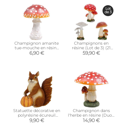
Lot
de 3
Champignon amanite
Champignons en
tue-mouche en résine
résine (Lot de 3) (21
Forest
cm)
6,90 €
59,90 €
Statuette décorative en
Champignon dans
polyrésine écureuil
l'herbe en résine (Duo -
avec citrouille
hauteur 15,5 cm)
9,90 €
14,90 €