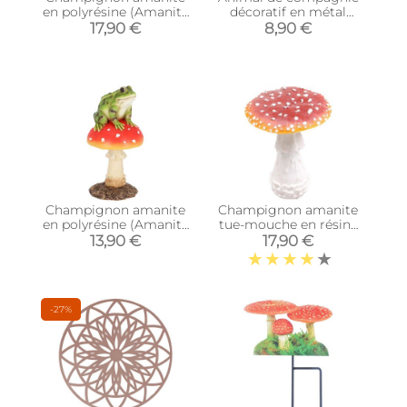
en polyrésine (Amanite
décoratif en métal
avec écureuil)
rouillé (Chat assis)
17,90 €
8,90 €
Champignon amanite
Champignon amanite
en polyrésine (Amanite
tue-mouche en résine
avec grenouille)
Forest (15 x 15 x 18 cm)
13,90 €
17,90 €
-27%