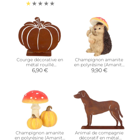
(Taille L)
Courge décorative en
Champignon amanite
métal rouillé
en polyrésine (Amanite
(Citrouille)
avec hérisson)
6,90 €
9,90 €
Champignon amanite
Animal de compagnie
en polyrésine (Amanite
décoratif en métal