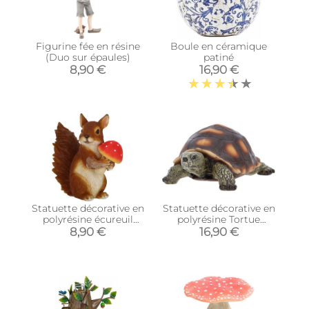
Figurine fée en résine
Boule en céramique
(Duo sur épaules)
patiné
8,90 €
16,90 €
Statuette décorative en
Statuette décorative en
polyrésine écureuil
polyrésine Tortue
avec cèpe
(Taille M)
8,90 €
16,90 €