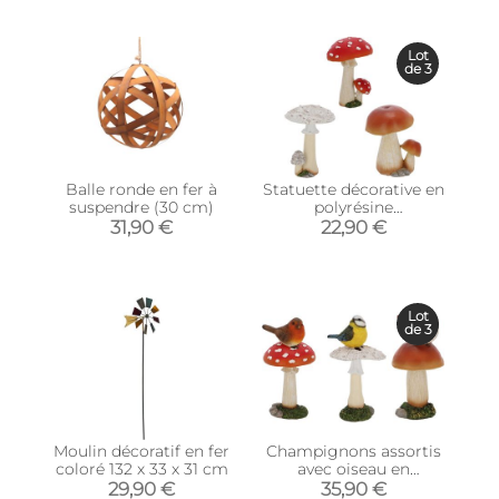
Lot
de 3
Balle ronde en fer à
Statuette décorative en
suspendre (30 cm)
polyrésine
Champignons (Lot de
31,90 €
22,90 €
3) (12 cm)
Lot
de 3
Moulin décoratif en fer
Champignons assortis
coloré 132 x 33 x 31 cm
avec oiseau en
polyrésine (Lot de 3)
29,90 €
35,90 €