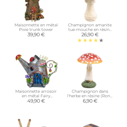
Maisonnette en métal
Champignon amanite
Pixie trunk tower
tue-mouche en résine
Forest (19 x 19 x 21 cm)
39,90 €
26,90 €
Maisonnette arrosoir
Champignon dans
en métal Fairy
l'herbe en résine (Rond
kingdom
- hauteur 13 cm)
49,90 €
6,90 €