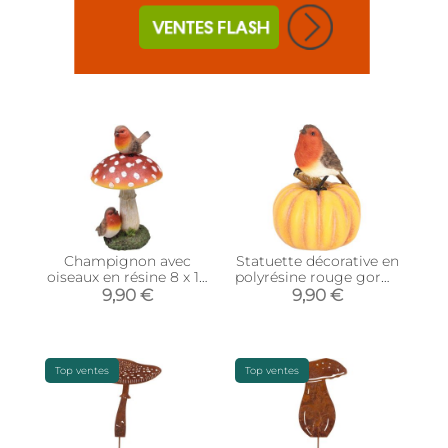
Champignon avec
Statuette décorative en
oiseaux en résine 8 x 16
polyrésine rouge gorge
cm
sur citrouille
9,90 €
9,90 €
Top ventes
Top ventes