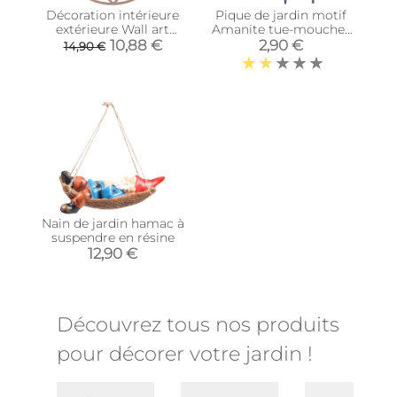
Décoration intérieure
Pique de jardin motif
extérieure Wall art
Amanite tue-mouches
Fairytale 40 cm (Rose)
(Unitaire)
10,88 €
2,90 €
14,90 €
Nain de jardin hamac à
suspendre en résine
12,90 €
Découvrez tous nos produits
pour décorer votre jardin !