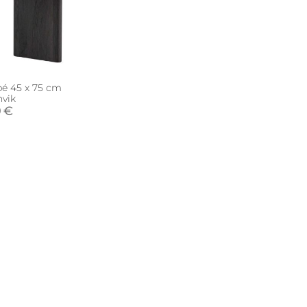
é 45 x 75 cm
vik
9 €