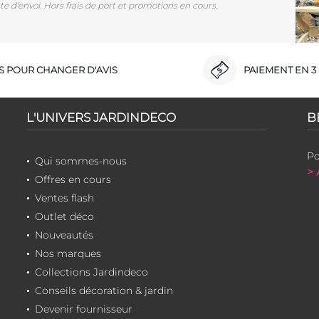
e d'envoi. Hors frais de port et promotions en cours.
RS POUR CHANGER D'AVIS
PAIEMENT EN 3 
L'UNIVERS JARDINDECO
B
Po
Qui sommes-nous
> 
Offres en cours
Ventes flash
Outlet déco
Nouveautés
Nos marques
Collections Jardindeco
Conseils décoration & jardin
Devenir fournisseur