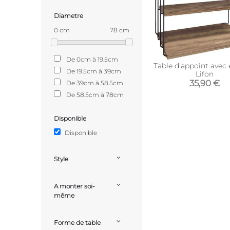
Diametre
0 cm
78 cm
De 0cm à 19.5cm
Table d'appoint avec
De 19.5cm à 39cm
Lifon
35,90 €
De 39cm à 58.5cm
De 58.5cm à 78cm
Disponible
Disponible
Style
A monter soi-
même
Forme de table