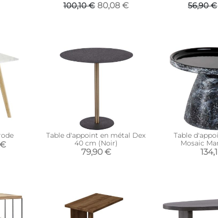
80,08 €
100,10 €
56,90 €
rode
Table d'appoint en métal Dex
Table d'appo
40 cm (Noir)
Mosaic Mar
 €
79,90 €
134,