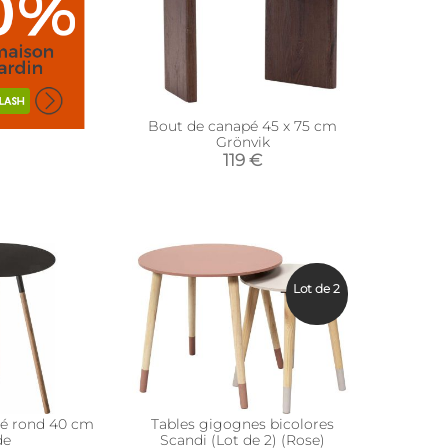
Bout de canapé 45 x 75 cm
Grönvik
119 €
Lot de 2
é rond 40 cm
Tables gigognes bicolores
de
Scandi (Lot de 2) (Rose)