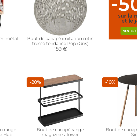
en métal
Bout de canapé imitation rotin
tressé tendance Pop (Gris)
159 €
-20%
-10%
gn range
Bout de canapé range
Bout de canap
te Hub
magazines Tower
Si