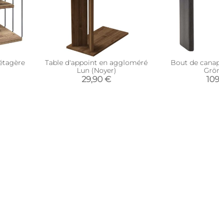
 étagère
Table d'appoint en aggloméré
Bout de canap
Lun (Noyer)
Grön
29,90 €
10