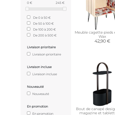
0 €
245 €
De 0 à 50 €
De 50 à 100 €
De 100 à 200 €
Meuble cagette pieds 
De 200 à 500 €
Wax
42,90 €
Livraison prioritaire
Livraison prioritaire
Livraison incluse
Livraison incluse
Nouveauté
Nouveauté
En promotion
Bout de canapé desi
magazine et tablet
En promotion