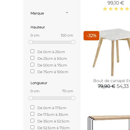
99,10 €
Marque
Hauteur
-32%
0 cm
100 cm
De 0cm à 25cm
De 25cm à 50cm
De 50cm à 75cm
De 75cm à 100cm
Bout de canapé E
Longueur
54,33
79,90 €
0 cm
70 cm
De 0cm à 17.5cm
De 17.5cm à 35cm
De 35cm à 52.5cm
De 52.5cm à 70cm