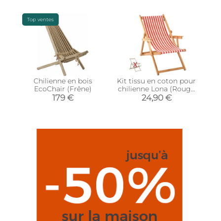
Top ventes
Chilienne en bois
Kit tissu en coton pour
EcoChair (Frêne)
chilienne Lona (Rouge
et naturel)
179 €
24,90 €