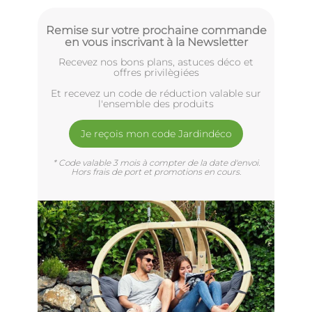
Remise sur votre prochaine commande
en vous inscrivant à la Newsletter
Recevez nos bons plans, astuces déco et
offres privilègiées
Et recevez un code de réduction valable sur
l'ensemble des produits
Je reçois mon code Jardindéco
* Code valable 3 mois à compter de la date d'envoi.
Hors frais de port et promotions en cours.