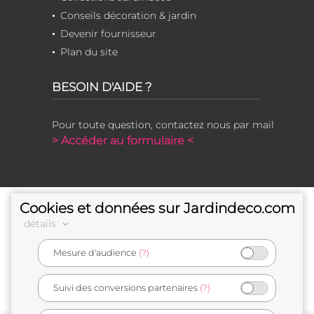
Conseils décoration & jardin
Devenir fournisseur
Plan du site
BESOIN D'AIDE ?
Pour toute question, contactez nous par mail
> Accéder au formulaire <
Cookies et données sur Jardindeco.com
détails
Mesure d'audience
(?)
e-commerçant français
Suivi des conversions partenaires
(?)