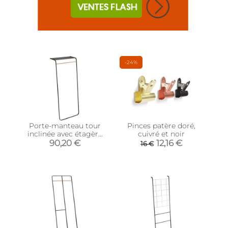
-24%
Porte-manteau tour
Pinces patère doré,
inclinée avec étagère
cuivré et noir
(Noir)
90,20 €
12,16 €
16 €