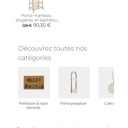
Porte manteau
étagères en bambou
Native
90,30 €
129 €
Découvrez toutes nos
catégories
Paillasson & tapis
Porte parapluie
Cale porte
d'entrée