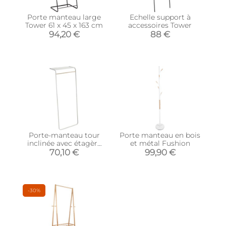
Porte manteau large
Echelle support à
Tower 61 x 45 x 163 cm
accessoires Tower
94,20 €
88 €
Porte-manteau tour
Porte manteau en bois
inclinée avec étagère
et métal Fushion
(Blanc)
70,10 €
99,90 €
-30%