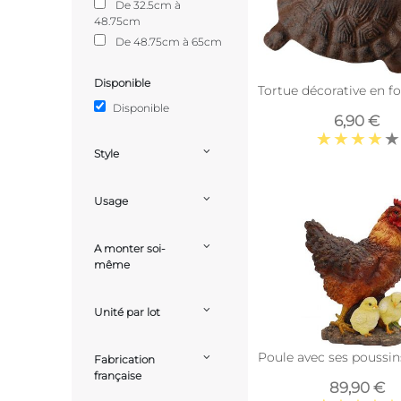
De 32.5cm à
48.75cm
De 48.75cm à 65cm
Disponible
Tortue décorative en fo
Disponible
6,90 €
Style
Usage
A monter soi-
même
Unité par lot
Poule avec ses poussin
Fabrication
française
89,90 €