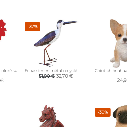
-37%
coloré sur pic
Echassier en métal recyclé
Chiot chihuahua 
32,70 €
51,90 €
24,
 €
-30%