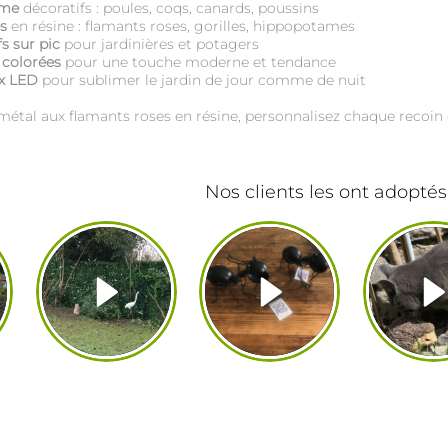
rme
décoratifs : poules, coqs, canards, poussins
s
en résine : flamants roses, gorilles, hippopotames
s sur pic
pour jardinières et potagers
 colorées
pour une touche moderne et tendance
ux LED
pour sublimer le jardin de jour comme de nuit
métal aux flamants roses en résine, personnalisez chaque recoin 
Nos clients les ont adoptés 