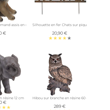
emand assis en résine
Silhouette en fer Chats sur piques (3 chats)
0 €
20,90 €
n résine 12 cm
Hibou sur branche en résine 60 cm
90 €
289 €