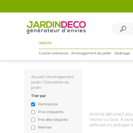
JARDIN
Cuisine extérieure
Aménagement du jardin
Jardinage
Accueil
/
Aménagement
jardin
/
Décoration du
jardin
Trier par
Pertinence
Prix croissants
Animal décoratif pour
résine ou bois. À po
Prix décroissants
pelouse ou potager e
Remise