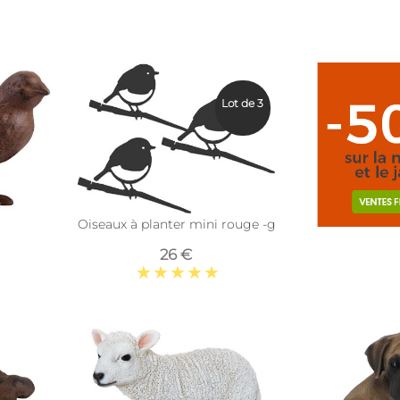
Lot de 3
Oiseaux à planter mini rouge -gorge en acier corten
26 €