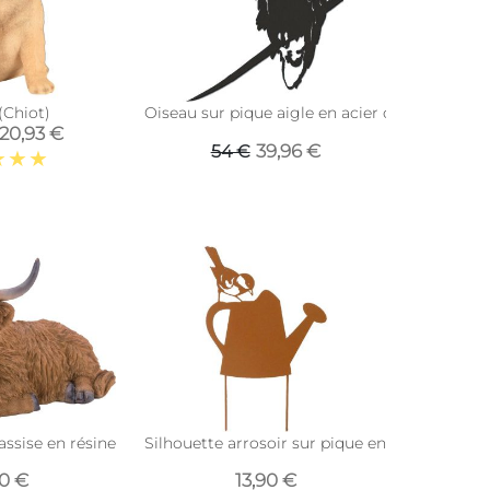
(Chiot)
Oiseau sur pique aigle en acier corten
20,93 €
39,96 €
54 €
assise en résine 22 cm
Silhouette arrosoir sur pique en fonte 23 x 3
90 €
13,90 €