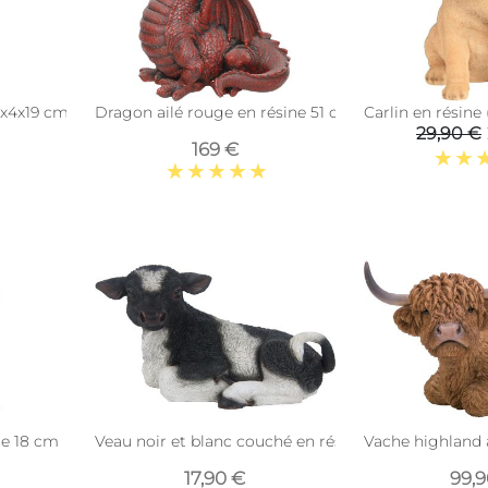
1x4x19 cm
Dragon ailé rouge en résine 51 cm
Carlin en résine 
29,90 €
169 €
ne 18 cm
Veau noir et blanc couché en résine (Petit modèle)
Vache highland 
17,90 €
99,