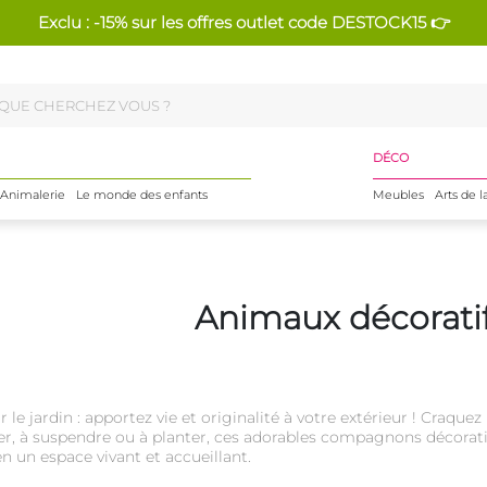
Exclu : -15% sur les offres outlet code DESTOCK15 👉
DÉCO
Animalerie
Le monde des enfants
Meubles
Arts de l
Animaux décorati
 le jardin : apportez vie et originalité à votre extérieur ! Craqu
ser, à suspendre ou à planter, ces adorables compagnons décorat
n un espace vivant et accueillant.