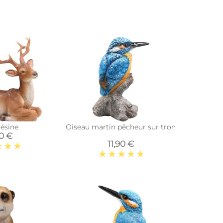
résine
Oiseau martin pêcheur sur tronc en résine (9 
90 €
11,90 €