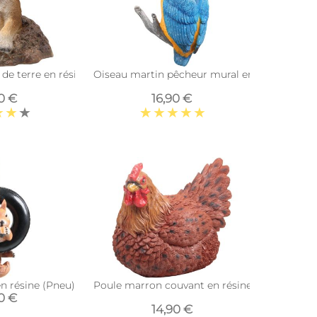
 de terre en résine
Oiseau martin pêcheur mural en résine 19 x 2
0 €
16,90 €
en résine (Pneu)
Poule marron couvant en résine (15 x 18 x 15 
90 €
14,90 €