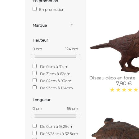
En promotion
En promotion
Marque
Hauteur
0 cm
124 cm
De 0cm à 31cm
De 31cm à 62cm
Oiseau déco en fonte
De 62cm à 93cm
7,90 €
De 93cm à 124cm
Longueur
0 cm
65 cm
De 0cm à 16.25cm
De 16.25cm à 32.5cm