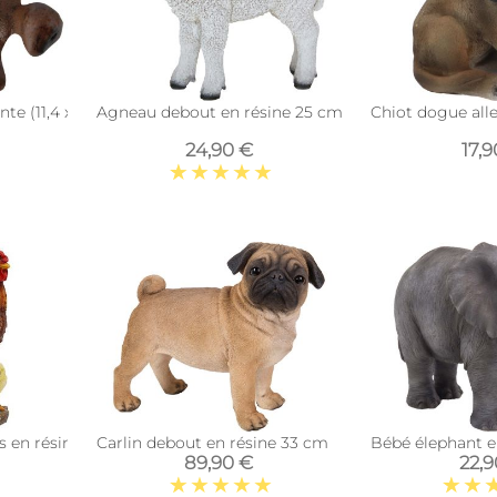
nte (11,4 x 7,4 cm)
Agneau debout en résine 25 cm
Chiot dogue all
24,90 €
17,9
s en résine 35 cm
Carlin debout en résine 33 cm
Bébé élephant e
89,90 €
22,