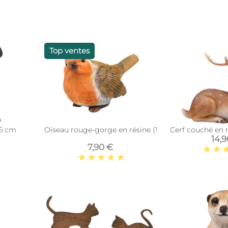
Top ventes
16 cm
Oiseau rouge-gorge en résine (13.5 x 6.5 x 8 cm)
Cerf couché en 
14,
7,90 €