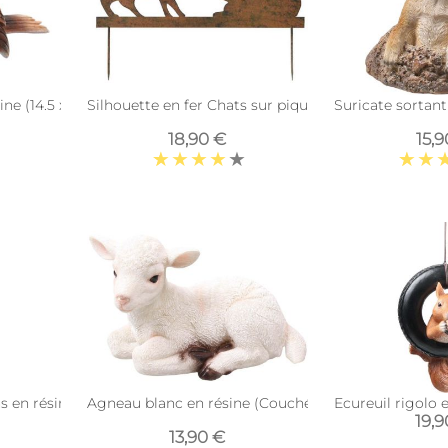
e (14.5 x 6.5 x 8.5 cm)
Silhouette en fer Chats sur piques (2 chats)
Suricate sortant
18,90 €
15,9
s en résine 14 cm
Agneau blanc en résine (Couché - 19,5 x 11 x 12,5 cm)
Ecureuil rigolo 
19,
13,90 €