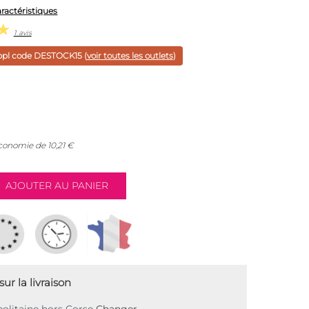
aractéristiques
1 avis
ppl code
DESTOCK15
(
voir toutes les outlets
)
économie de
10,21
€
ur la livraison