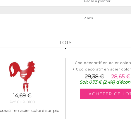
Facile à planter
2 ans
LOTS
Coq décoratif en acier color
+ Coq décoratif en acier color
29,38 €
28,65 €
Soit
0,73 €
(2,4%)
d'écon
14,69 €
Ref. CHR-0100
oratif en acier coloré sur pic