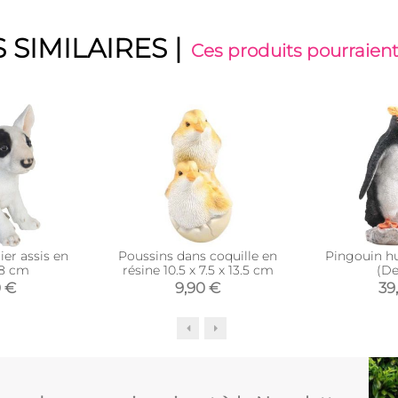
 SIMILAIRES
|
Ces produits pourraient
ier assis en
Poussins dans coquille en
Pingouin h
18 cm
résine 10.5 x 7.5 x 13.5 cm
(De
0 €
9,90 €
39