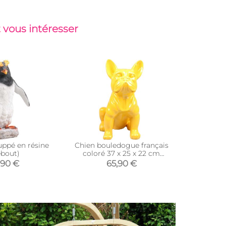
 vous intéresser
uppé en résine
Chien bouledogue français
Ecureuil 
bout)
coloré 37 x 25 x 22 cm
s
(Jaune)
,90 €
65,90 €