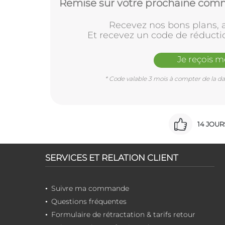
Remise sur votre prochaine comm
Recevez nos bons plans, a
Et recevez un code de réducti
Je reçois 
* Code valable 3 mois à compter de la dat
14 JOU
SERVICES ET RELATION CLIENT
Suivre ma commande
Questions fréquentes
Formulaire de rétractation & tarifs retour