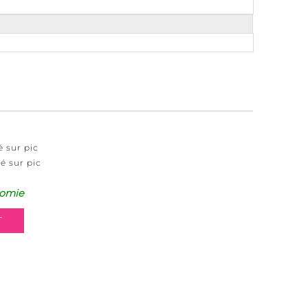
é sur pic
é sur pic
omie