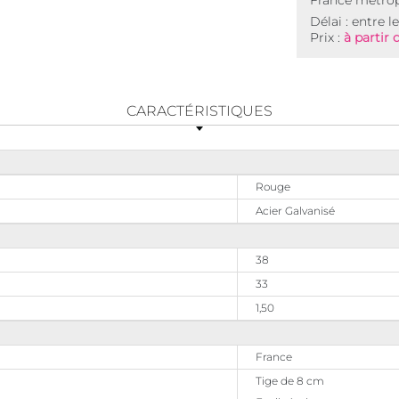
France métrop
Délai : entre l
Prix :
à partir 
CARACTÉRISTIQUES
Rouge
Acier Galvanisé
38
33
1,50
France
Tige de 8 cm