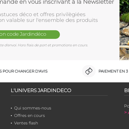
ande en vous inscrivant à la Newsletter
stuces déco et offres privilègiées
on valable sur l'ensemble des produits
mon code Jardindéco
e d'envoi. Hors frais de port et promotions en cours.
RS POUR CHANGER D'AVIS
PAIEMENT EN 3 
L'UNIVERS JARDINDECO
B
Po
Qui sommes-nous
> 
Offres en cours
Ventes flash