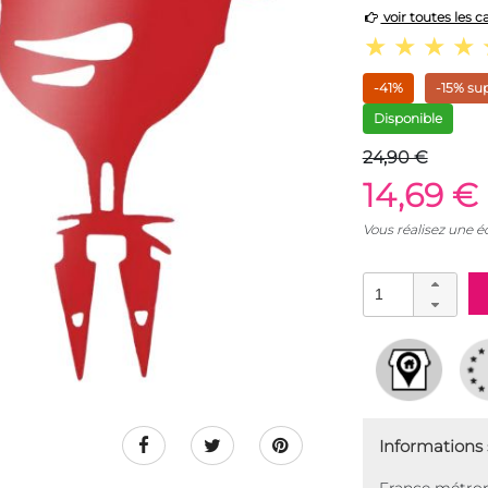
voir toutes les c
-41%
-15% su
Disponible
24,90 €
14,69 €
Vous réalisez une 
Informations s