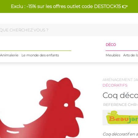
Exclu : -15% sur les offres outlet code DESTOCK15 👉
DÉCO
Animalerie
Le monde des enfants
Meubles
Arts de l
AMÉNAGEMENT JA
DÉCORATIFS
Coq décor
REFERENCE CHR-
Coq décoratif en a