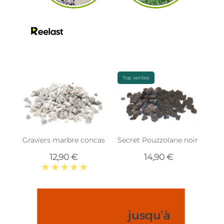
Top ventes
Graviers marbre concassé blanc carrare 10kg
Secret Pouzzolane noir 20 litr
12,90 €
14,90 €