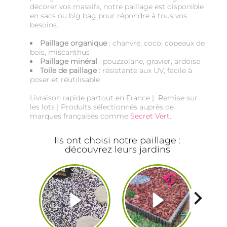
décorer vos massifs, notre paillage est disponible
en sacs ou big bag pour répondre à tous vos
besoins.
Paillage organique
: chanvre, coco, copeaux de
bois, miscanthus
Paillage minéral
: pouzzolane, gravier, ardoise
Toile de paillage
: résistante aux UV, facile à
poser et réutilisable
Livraison rapide partout en France | Remise sur
les lots | Produits sélectionnés auprès de
marques françaises comme
Secret Vert
.
Ils ont choisi notre paillage :
découvrez leurs jardins