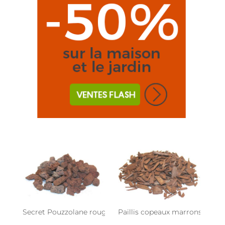
Secret Pouzzolane rouge 20 litres (1 sac de 17 kgs)
Paillis copeaux marrons 11 kg (