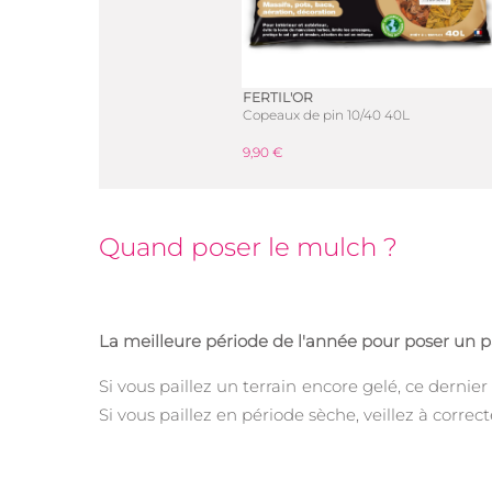
FERTIL'OR
Copeaux de pin 10/40 40L
9,90 €
Quand poser le mulch ?
La meilleure période de l'année pour poser un pa
Si vous paillez un terrain encore gelé, ce dernier 
Si vous paillez en période sèche, veillez à correc