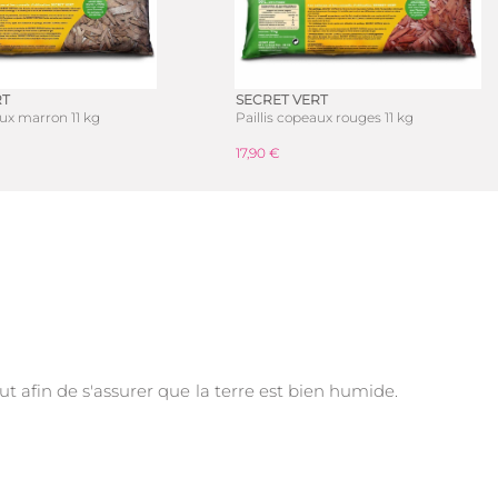
RT
SECRET VERT
aux marron 11 kg
Paillis copeaux rouges 11 kg
17,90 €
leut afin de s'assurer que la terre est bien humide.