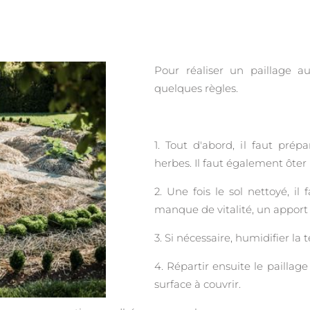
Pour réaliser un paillage au
quelques règles.
1. Tout d'abord, il faut prép
herbes. Il faut également ôter 
2. Une fois le sol nettoyé, il f
manque de vitalité, un appo
3. Si nécessaire, humidifier la t
4. Répartir ensuite le paillag
surface à couvrir.