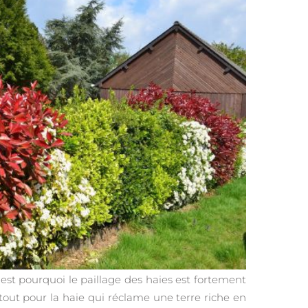
est pourquoi le paillage des haies est fortement
atout pour la haie qui réclame une terre riche en