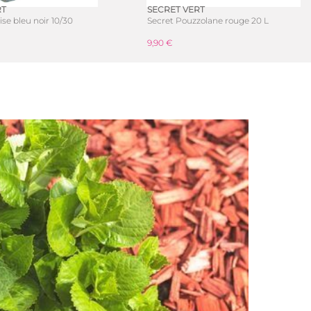
RT
SECRET VERT
oise bleu noir 10/30
Secret Pouzzolane rouge 20 L
9,90 €