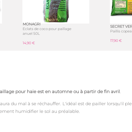
MONAGRI
SECRET VE
Eclats de coco pour paillage
Paillis cope
anuel 50L
17,90 €
14,90 €
illage pour haie est en automne ou à partir de fin avril
.
aura du mal à se réchauffer. L'idéal est de pailler lorsqu'il p
tement humidifier le sol au préalable.