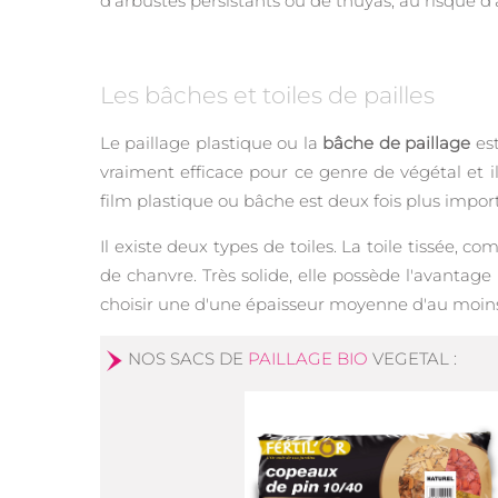
d'arbustes persistants ou de thuyas, au risque d'ac
Les bâches et toiles de pailles
Le paillage plastique ou la
bâche de paillage
est
vraiment efficace pour ce genre de végétal et i
film plastique ou bâche est deux fois plus impor
Il existe deux types de toiles. La toile tissée, 
de chanvre. Très solide, elle possède l'avantage
choisir une d'une épaisseur moyenne d'au moin
NOS SACS DE
PAILLAGE BIO
VEGETAL :