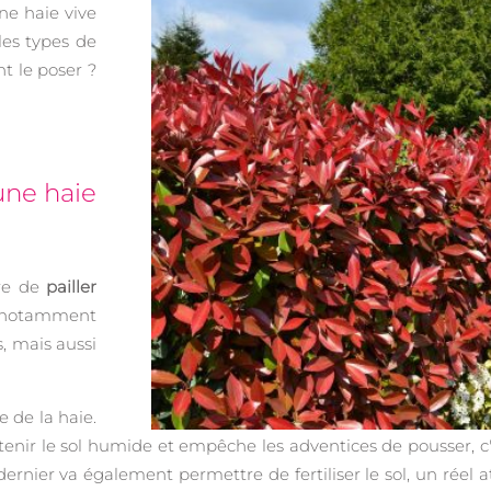
ne haie vive
les types de
t le poser ?
une haie
ire de
pailler
, notamment
, mais aussi
 de la haie.
nir le sol humide et empêche les adventices de pousser, c'
dernier va également permettre de fertiliser le sol, un réel 