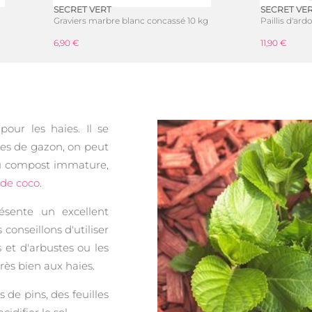
SECRET VERT
SECRET VE
Graviers marbre blanc concassé 10 kg
Paillis d'ard
6,90 €
11,90 €
our les haies. Il se
s de gazon, on peut
u compost immature,
s de coco
.
sente un excellent
 conseillons d'utiliser
s et d'arbustes ou les
rès bien aux haies.
s de pins, des feuilles