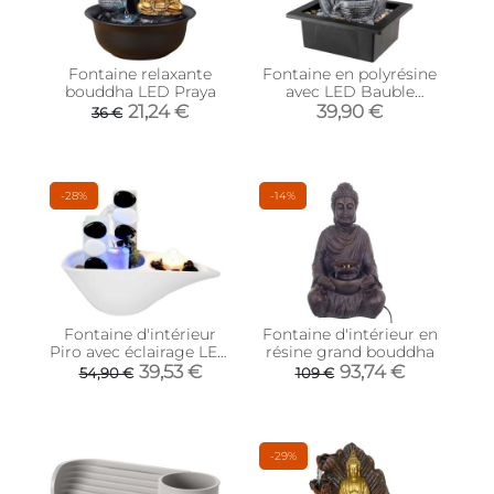
Fontaine relaxante
Fontaine en polyrésine
bouddha LED Praya
avec LED Bauble
(Modèle 2)
21,24 €
39,90 €
36 €
-28%
-14%
Fontaine d'intérieur
Fontaine d'intérieur en
Piro avec éclairage LED
résine grand bouddha
multicolore
39,53 €
93,74 €
54,90 €
109 €
-29%