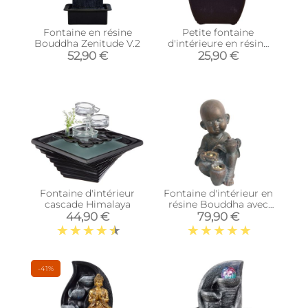
Fontaine en résine
Petite fontaine
Bouddha Zenitude V.2
d'intérieure en résine
avec LED bouddha
52,90 €
25,90 €
Theravada
Fontaine d'intérieur
Fontaine d'intérieur en
cascade Himalaya
résine Bouddha avec
théière
44,90 €
79,90 €
-41%