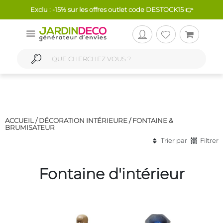
Exclu : -15% sur les offres outlet code DESTOCK15 👉
ACCUEIL /
DÉCORATION INTÉRIEURE
/
FONTAINE &
BRUMISATEUR
Trier par
Filtrer
Fontaine d'intérieur