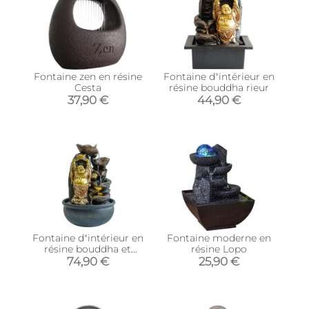
Fontaine zen en résine
Fontaine d"intérieur en
Cesta
résine bouddha rieur
37,90 €
44,90 €
Fontaine d"intérieur en
Fontaine moderne en
résine bouddha et
résine Lopo
cascade
74,90 €
25,90 €