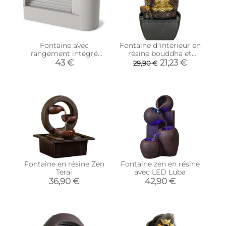
Fontaine avec
Fontaine d"intérieur en
rangement intégré
résine bouddha et
Stream
rocher
43 €
21,23 €
29,90 €
Fontaine en résine Zen
Fontaine zen en résine
Terai
avec LED Luba
36,90 €
42,90 €