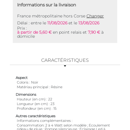
Informations sur la livraison
France métropolitaine hors Corse
Changer
Délai : entre le
11/08/2026
et le
13/08/2026
Prix :
à partir de 5,60 €
en point relais et
7,90 €
à
domicile
CARACTÉRISTIQUES
Aspect
Coloris
Noir
Matériau principal
Résine
Dimensions
Hauteur (en cm)
22
Longueur (en cm)
23
Profondeur (en cm)
15
Autres caractéristiques
Informations complémentaires
Consommation: 2 à 4 Watt selon modèle ; Ecoulement
rideau de pluie ; Pompe silencieuse ; Eclairage Led à