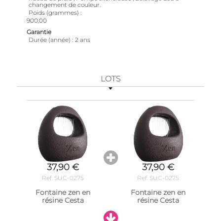
changement de couleur.
Poids (grammes)
900,00
Garantie
Durée (année)
2 ans
LOTS
37,90 €
37,90 €
Ref. SUC-0275
Ref. SUC-0275
Fontaine zen en
Fontaine zen en
résine Cesta
résine Cesta