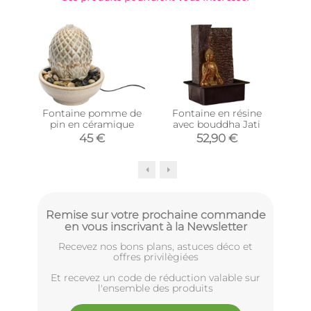
Fontaine pomme de
Fontaine en résine
pin en céramique
avec bouddha Jati
bo
45 €
52,90 €
Remise sur votre prochaine commande
en vous inscrivant à la Newsletter
Recevez nos bons plans, astuces déco et
offres privilègiées
Et recevez un code de réduction valable sur
l'ensemble des produits