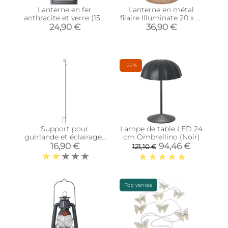
Lanterne en fer
Lanterne en métal
anthracite et verre (15 x
filaire Illuminate 20 x 21
15 x 28 cm)
cm (Sable)
24,90 €
36,90 €
-22%
Support pour
Lampe de table LED 24
guirlande et éclairages
cm Ombrellino (Noir)
extérieurs (Unitaire)
16,90 €
94,46 €
121,10 €
Top ventes