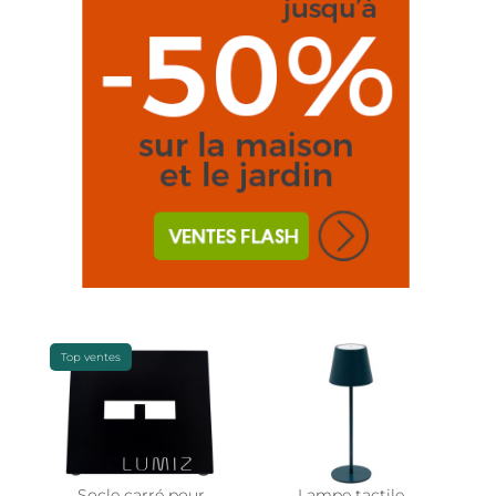
Top ventes
Socle carré pour
Lampe tactile