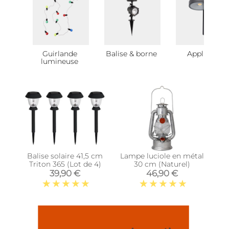
Guirlande
Balise & borne
Applique
lumineuse
Balise solaire 41,5 cm
Lampe luciole en métal
Triton 365 (Lot de 4)
30 cm (Naturel)
39,90 €
46,90 €