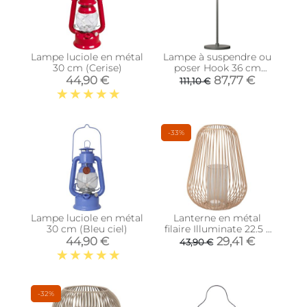
Lampe luciole en métal
Lampe à suspendre ou
30 cm (Cerise)
poser Hook 36 cm
(Anthracite)
44,90 €
87,77 €
111,10 €
-33%
Lampe luciole en métal
Lanterne en métal
30 cm (Bleu ciel)
filaire Illuminate 22.5 x
30 cm (Sable)
44,90 €
29,41 €
43,90 €
-32%