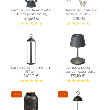
Lampe luciole en métal
Guirlande led intérieur
30 cm (Anthracite)
extérieur Judy
44,90 €
12,90 €
Lanterne en aluminium
Lampe à poser
67 cm
intérieur extérieur
Seoul 20 cm
141,10 €
131,10 €
-30%
-21%