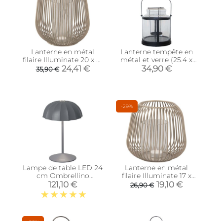
Lanterne en métal
Lanterne tempête en
filaire Illuminate 20 x 21
métal et verre (25.4 x
cm (Gris foncé)
28.4 x 26.7 cm)
24,41 €
34,90 €
35,90 €
-29%
Lampe de table LED 24
Lanterne en métal
cm Ombrellino
filaire Illuminate 17 x
(Anthracite)
15.5 cm (Gris foncé)
121,10 €
19,10 €
26,90 €