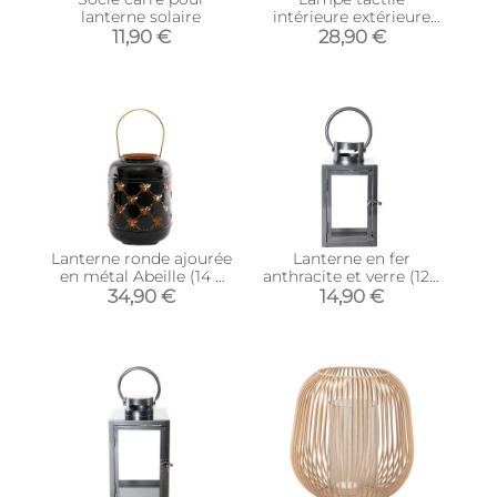
lanterne solaire
intérieure extérieure
led 36 cm (Bleu)
11,90 €
28,90 €
Lanterne ronde ajourée
Lanterne en fer
en métal Abeille (14 x
anthracite et verre (12 x
25 cm)
12 x 23 cm)
34,90 €
14,90 €