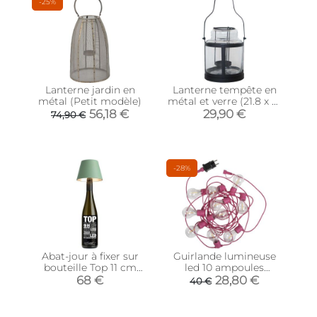
-25%
Lanterne jardin en
Lanterne tempête en
métal (Petit modèle)
métal et verre (21.8 x 21
x 21.9 cm)
56,18 €
29,90 €
74,90 €
-28%
Abat-jour à fixer sur
Guirlande lumineuse
bouteille Top 11 cm
led 10 ampoules
(Vert olive)
Allegra (Rose)
68 €
28,80 €
40 €