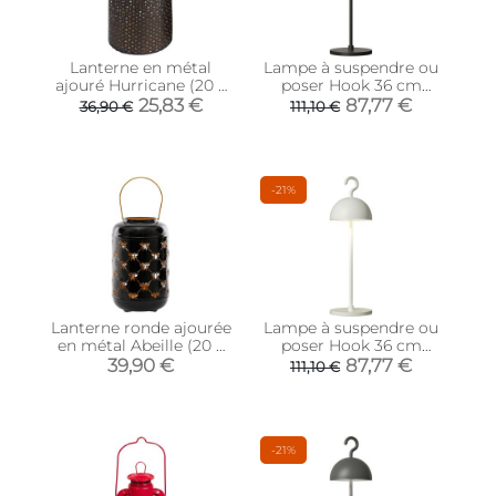
Lanterne en métal
Lampe à suspendre ou
ajouré Hurricane (20 x
poser Hook 36 cm
35 cm)
(Noir)
25,83 €
87,77 €
36,90 €
111,10 €
-21%
Lanterne ronde ajourée
Lampe à suspendre ou
en métal Abeille (20 x
poser Hook 36 cm
32 cm)
(Blanc)
39,90 €
87,77 €
111,10 €
-21%