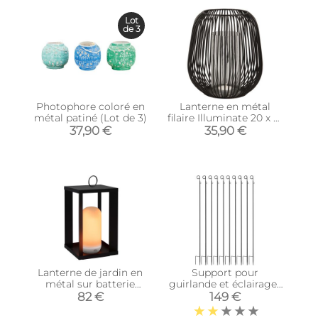
Lot
de 3
Photophore coloré en
Lanterne en métal
métal patiné (Lot de 3)
filaire Illuminate 20 x 21
cm (Noir)
37,90 €
35,90 €
Lanterne de jardin en
Support pour
métal sur batterie
guirlande et éclairages
Siroco (30 cm)
extérieurs (Lot de 10)
82 €
149 €