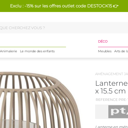
Exclu : -15% sur les offres outlet code DESTOCK15 👉
DÉCO
Animalerie
Le monde des enfants
Meubles
Arts de l
AMÉNAGEMENT JA
Lanterne 
x 15.5 cm
REFERENCE PRE-1
Lanterne en métal 