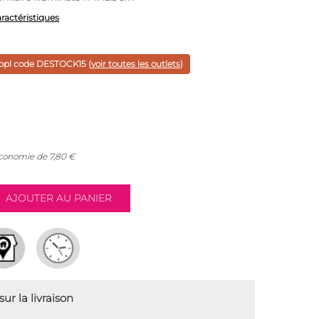
aractéristiques
ppl code
DESTOCK15
(
voir toutes les outlets
)
économie de
7,80
€
ur la livraison