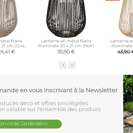
tal filaire
Lanterne en métal filaire
Lanterne en
 21 cm (Gris
Illuminate 20 x 21 cm (Noir)
Illuminate
é)
(S
24,41 €
35,90 €
43,90 
ande en vous inscrivant à la Newsletter
stuces déco et offres privilègiées
on valable sur l'ensemble des produits
mon code Jardindéco