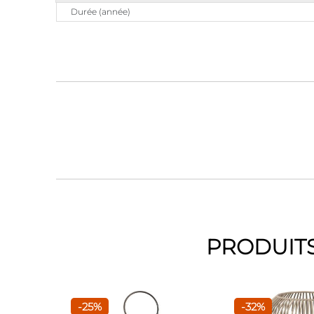
Durée (année)
PRODUITS
-25%
-32%