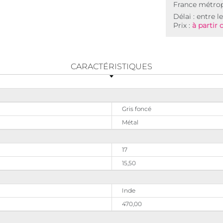
France métrop
Délai : entre l
Prix :
à partir 
CARACTÉRISTIQUES
Gris foncé
Métal
17
15,50
Inde
470,00