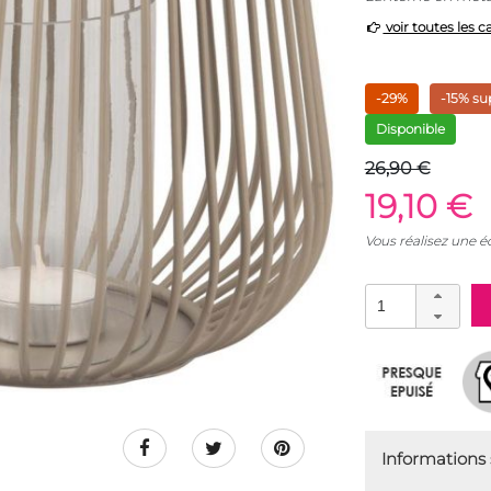
voir toutes les c
-29%
-15% su
Disponible
26,90 €
19,10 €
Vous réalisez une 
Informations s