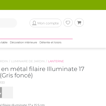
Mon compte
a table
Décoration intérieure
Détente et loisirs
RDIN
LUMINAIRE DE JARDIN
LANTERNE
en métal filaire Illuminate 17
 (Gris foncé)
133
filaire Illuminate 17 x 15.5 cm