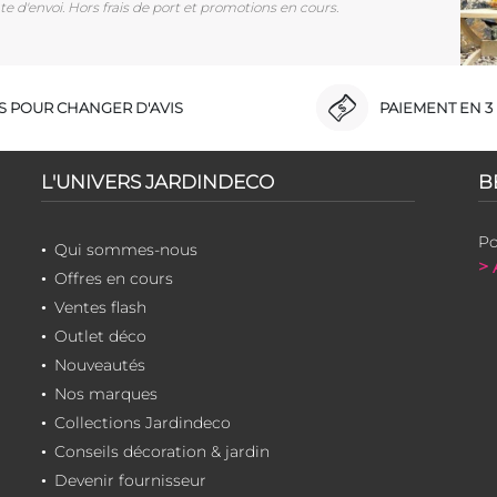
e d'envoi. Hors frais de port et promotions en cours.
RS POUR CHANGER D'AVIS
PAIEMENT EN 3 
L'UNIVERS JARDINDECO
B
Po
Qui sommes-nous
> 
Offres en cours
Ventes flash
Outlet déco
Nouveautés
Nos marques
Collections Jardindeco
Conseils décoration & jardin
Devenir fournisseur