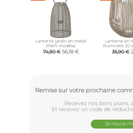
Lanterne jardin en métal
Lanterne en mé
(Petit modèle)
Illuminate 20 x
fonc
56,18 €
74,90 €
35,90 €
Remise sur votre prochaine comm
Recevez nos bons plans, a
Et recevez un code de réducti
Je reçois 