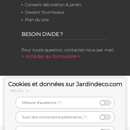
Conseils décoration & jardin
Devenir fournisseur
Plan du site
BESOIN D'AIDE ?
Pour toute question, contactez nous par mail
> Accéder au formulaire <
Cookies et données sur Jardindeco.com
détails
Mesure d'audience
(?)
e-commerçant français
Suivi des conversions partenaires
(?)