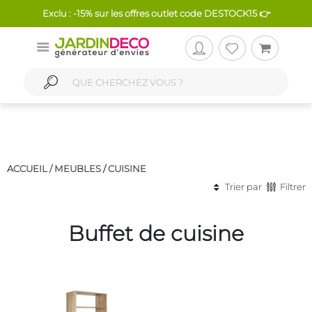
Exclu : -15% sur les offres outlet code DESTOCK15 👉
ACCUEIL /
MEUBLES
/
CUISINE
Trier par
Filtrer
Buffet de cuisine