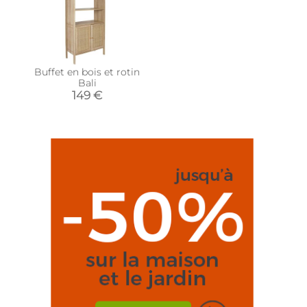
Buffet en bois et rotin
Bali
149 €