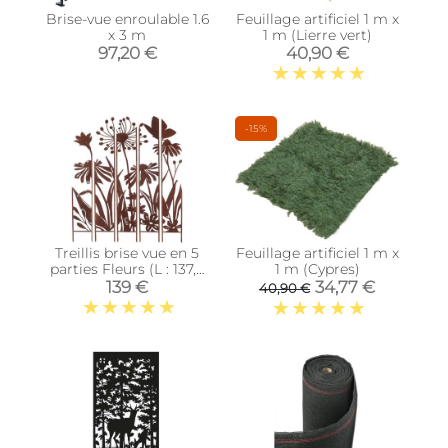
Brise-vue enroulable 1.6
Feuillage artificiel 1 m x
x 3 m
1 m (Lierre vert)
97,20 €
40,90 €
-15%
Treillis brise vue en 5
Feuillage artificiel 1 m x
parties Fleurs (L : 137,5
1 m (Cypres)
x 1,5 x 170 cm)
139 €
34,77 €
40,90 €