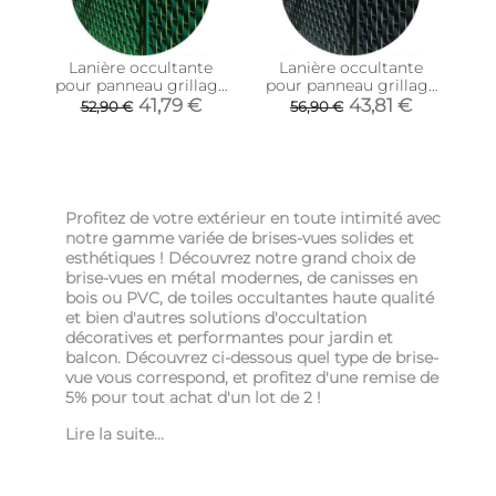
Lanière occultante
Lanière occultante
pour panneau grillage
pour panneau grillage
(Vert foncé)
(Gris)
41,79 €
43,81 €
52,90 €
56,90 €
Profitez de votre extérieur en toute intimité avec
notre gamme variée de brises-vues solides et
esthétiques ! Découvrez notre grand choix de
brise-vues en métal modernes, de canisses en
bois ou PVC, de toiles occultantes haute qualité
et bien d'autres solutions d'occultation
décoratives et performantes pour jardin et
balcon. Découvrez ci-dessous quel type de brise-
vue vous correspond, et profitez d'une remise de
5% pour tout achat d'un lot de 2 !
Lire la suite...