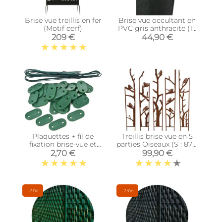
Brise vue treillis en fer
Brise vue occultant en
(Motif cerf)
PVC gris anthracite (10
x 1 m)
209 €
44,90 €
Plaquettes + fil de
Treillis brise vue en 5
fixation brise-vue et
parties Oiseaux (S : 87 x
canisses (Lot de 30)
1,5 x 117,2 cm)
2,70 €
99,90 €
(Vert)
-21%
-23%