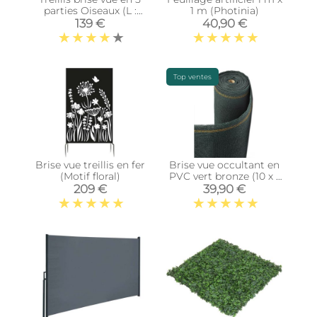
parties Oiseaux (L :
1 m (Photinia)
137,5 x 1,5 x 170 cm)
139 €
40,90 €
Top ventes
Brise vue treillis en fer
Brise vue occultant en
(Motif floral)
PVC vert bronze (10 x 1
m)
209 €
39,90 €