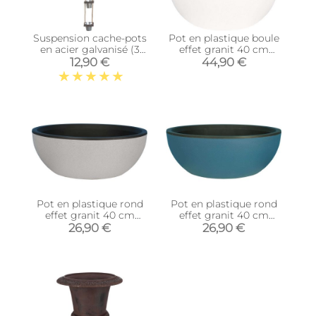
Suspension cache-pots
Pot en plastique boule
en acier galvanisé (3
effet granit 40 cm
cache-pots)
(Blanc)
12,90 €
44,90 €
Pot en plastique rond
Pot en plastique rond
effet granit 40 cm
effet granit 40 cm
(Stone)
(Bleu)
26,90 €
26,90 €