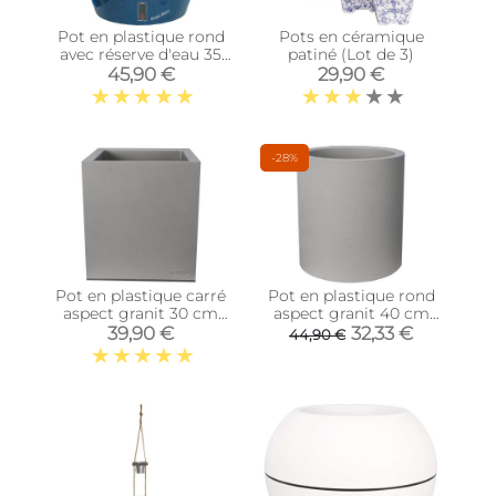
Pot en plastique rond
Pots en céramique
avec réserve d'eau 35
patiné (Lot de 3)
cm Eva (Bleu)
45,90 €
29,90 €
-28%
Pot en plastique carré
Pot en plastique rond
aspect granit 30 cm
aspect granit 40 cm
(Gris clair)
(Gris clair)
39,90 €
32,33 €
44,90 €