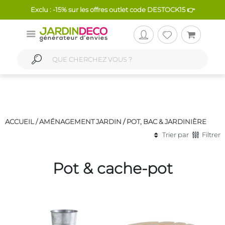
Exclu : -15% sur les offres outlet code DESTOCK15 👉
ACCUEIL /
AMÉNAGEMENT JARDIN
/
POT, BAC & JARDINIÈRE
Trier par
Filtrer
Pot & cache-pot