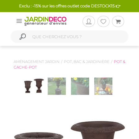
Exclu : -15% sur les offres outlet code DESTOCK15 👉
AMÉNAGEMENT JARDIN
POT, BAC & JARDINIÈRE
POT &
CACHE-POT