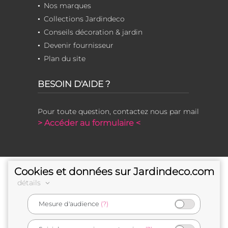
Nos marques
Collections Jardindeco
Conseils décoration & jardin
Devenir fournisseur
Plan du site
BESOIN D'AIDE ?
Pour toute question, contactez nous par mail
> Accéder au formulaire <
Cookies et données sur Jardindeco.com
détails
Mesure d'audience
(?)
e-commerçant français