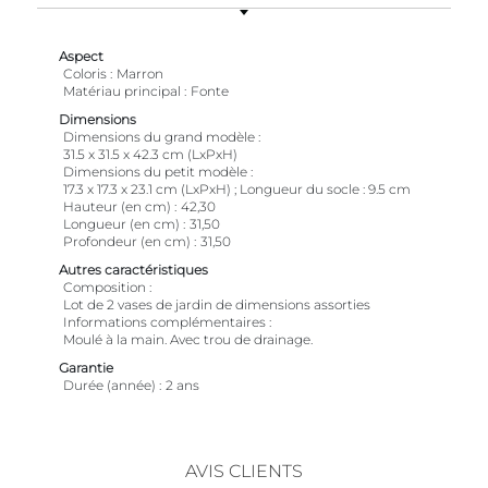
Aspect
Coloris
Marron
Matériau principal
Fonte
Dimensions
Dimensions du grand modèle
31.5 x 31.5 x 42.3 cm (LxPxH)
Dimensions du petit modèle
17.3 x 17.3 x 23.1 cm (LxPxH) ; Longueur du socle : 9.5 cm
Hauteur (en cm)
42,30
Longueur (en cm)
31,50
Profondeur (en cm)
31,50
Autres caractéristiques
Composition
Lot de 2 vases de jardin de dimensions assorties
Informations complémentaires
Moulé à la main. Avec trou de drainage.
Garantie
Durée (année)
2 ans
AVIS CLIENTS