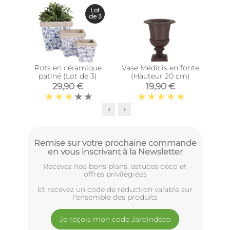
Lot
de 3
Pots en céramique
Vase Médicis en fonte
Vase
patiné (Lot de 3)
(Hauteur 20 cm)
(
29,90 €
19,90 €
Remise sur votre prochaine commande
en vous inscrivant à la Newsletter
Recevez nos bons plans, astuces déco et
offres privilègiées
Et recevez un code de réduction valable sur
l'ensemble des produits
Je reçois mon code Jardindéco