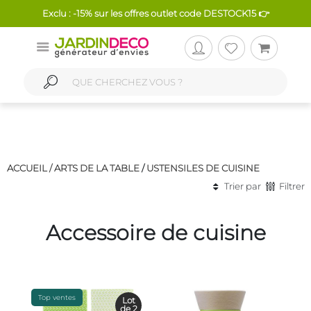
Exclu : -15% sur les offres outlet code DESTOCK15 👉
ACCUEIL /
ARTS DE LA TABLE
/
USTENSILES DE CUISINE
Trier par
Filtrer
Accessoire de cuisine
Top ventes
Lot
de 2