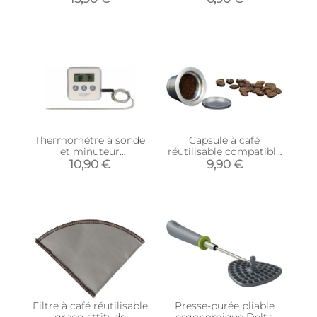
Thermomètre à sonde
Capsule à café
et minuteur
réutilisable compatible
électronique (Taupe)
Nespresso
10,90 €
9,90 €
Filtre à café réutilisable
Presse-purée pliable
green attitude
ergonomique Delta