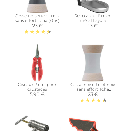
Casse-noisette et noix
Repose cuillère en
sans effort Toha (Gris)
métal Laydle
23 €
13 €
Ciseaux 2 en 1 pour
Casse-noisette et noix
crustacés
sans effort Toha
(Blanc)
5,90 €
23 €