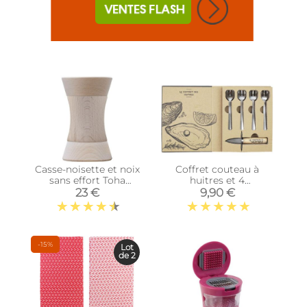
Casse-noisette et noix
Coffret couteau à
sans effort Toha
huitres et 4
(Naturel)
fourchettes en acier
23 €
9,90 €
inoxydable
-15%
Lot
de 2