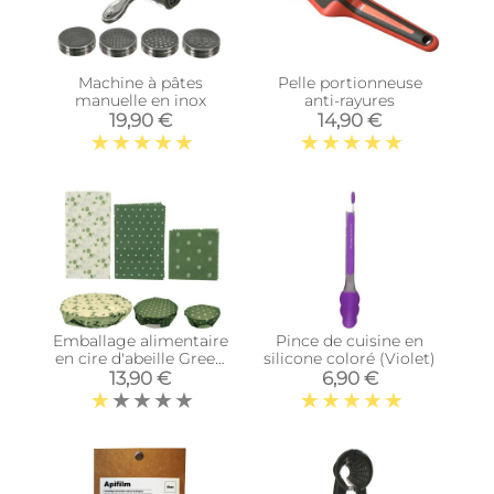
Machine à pâtes
Pelle portionneuse
manuelle en inox
anti-rayures
19,90 €
14,90 €
Emballage alimentaire
Pince de cuisine en
en cire d'abeille Green
silicone coloré (Violet)
attitude
13,90 €
6,90 €