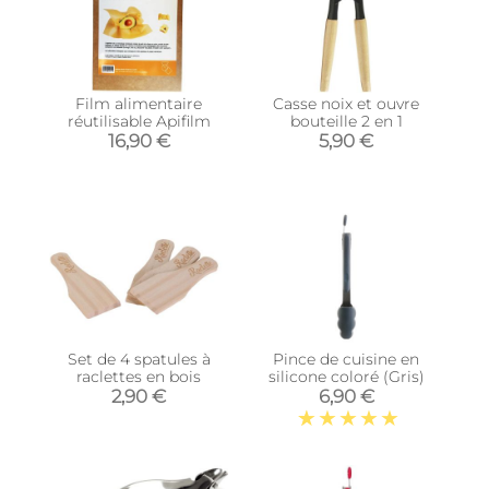
Film alimentaire
Casse noix et ouvre
réutilisable Apifilm
bouteille 2 en 1
16,90 €
5,90 €
Set de 4 spatules à
Pince de cuisine en
raclettes en bois
silicone coloré (Gris)
2,90 €
6,90 €