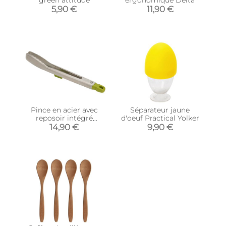
5,90 €
11,90 €
Pince en acier avec
Séparateur jaune
reposoir intégré
d'oeuf Practical Yolker
Elevate steel
14,90 €
9,90 €