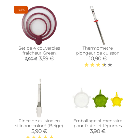
-48%
Set de 4 couvercles
Thermomètre
fraîcheur Green
plongeur de cuisson
attitude (Bordeaux)
3,59 €
10,90 €
6,90 €
Pince de cuisine en
Emballage alimentaire
silicone coloré (Beige)
pour fruits et légumes
5,90 €
3,90 €