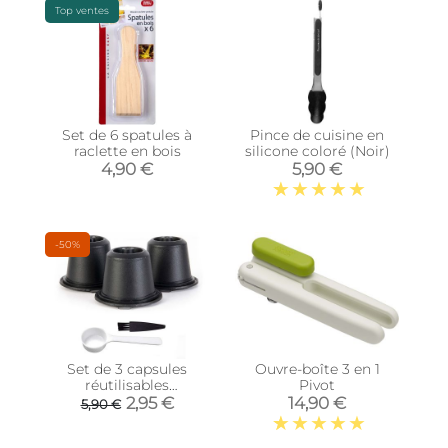
Top ventes
Set de 6 spatules à
Pince de cuisine en
raclette en bois
silicone coloré (Noir)
4,90 €
5,90 €
-50%
Set de 3 capsules
Ouvre-boîte 3 en 1
réutilisables
Pivot
compatibles
2,95 €
14,90 €
5,90 €
Nesporesso