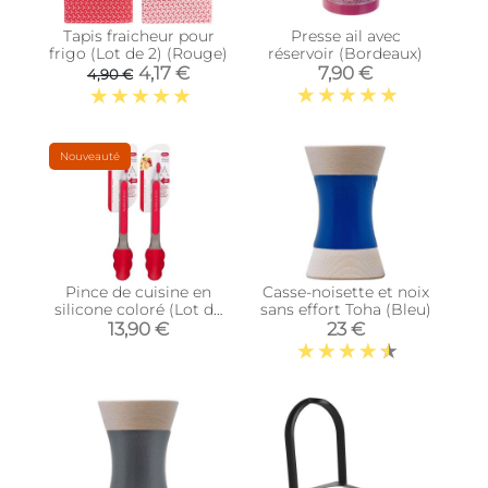
Tapis fraicheur pour
Presse ail avec
frigo (Lot de 2) (Rouge)
réservoir (Bordeaux)
4,17 €
7,90 €
4,90 €
Nouveauté
Pince de cuisine en
Casse-noisette et noix
silicone coloré (Lot de
sans effort Toha (Bleu)
2) (Rouge)
13,90 €
23 €