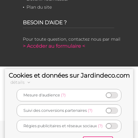
Plan du site
BESOIN D'AIDE ?
Pour toute question, contactez nous par mail
> Accéder au formulaire <
Cookies et données sur Jardindeco.com
détails
Mesure d'audience
(?)
e-commerçant français
Suivi des conversions partenaires
(?)
Régies publicitaires et réseaux sociaux
(?)