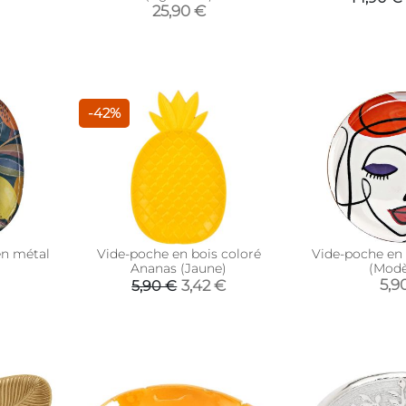
25,90 €
-42%
en métal
Vide-poche en bois coloré
Vide-poche en 
Ananas (Jaune)
(Modè
5,9
3,42 €
5,90 €