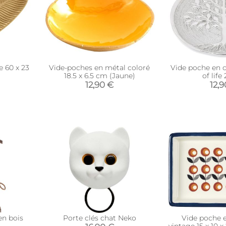
e 60 x 23
Vide-poches en métal coloré
Vide poche en 
18.5 x 6.5 cm (Jaune)
of life
12,90 €
12,9
en bois
Porte clés chat Neko
Vide poche 