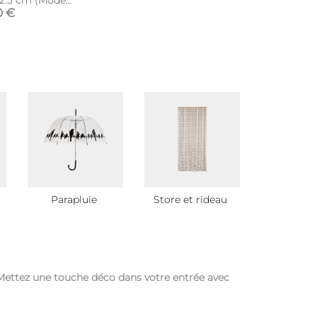
x 2.5 cm (Modèle
)
0 €
Parapluie
Store et rideau
Bouton et 
! Mettez une touche déco dans votre entrée avec