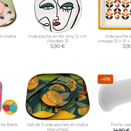
en métal
Vide-poche en fer Arty 12 cm
Vide poche 
(Modèle 3)
vintage 15 x 10 
3
5,90 €
3,9
-41%
rés Batik
Set de 3 vide-poches en métal
Porte clés
(Agrumes)
14,90 €