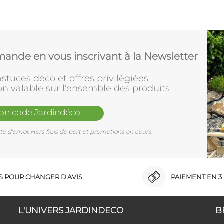
ande en vous inscrivant à la Newsletter
stuces déco et offres privilègiées
on valable sur l'ensemble des produits
mon code Jardindéco
e d'envoi. Hors frais de port et promotions en cours.
RS POUR CHANGER D'AVIS
PAIEMENT EN 3 
L'UNIVERS JARDINDECO
B