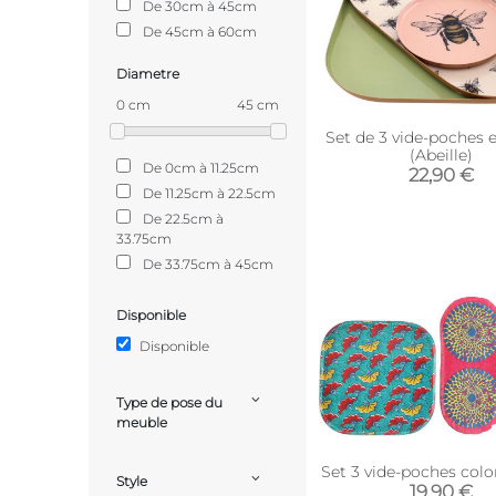
De 30cm à 45cm
De 45cm à 60cm
Diametre
0 cm
45 cm
Set de 3 vide-poches 
(Abeille)
De 0cm à 11.25cm
22,90 €
De 11.25cm à 22.5cm
De 22.5cm à
33.75cm
De 33.75cm à 45cm
Disponible
Disponible
Type de pose du
meuble
Set 3 vide-poches colo
Style
19,90 €