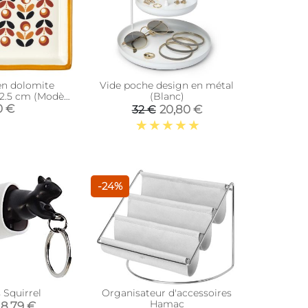
en dolomite
Vide poche design en métal
x 2.5 cm (Modèle
(Blanc)
)
0 €
20,80 €
32 €
-24%
 Squirrel
Organisateur d'accessoires
Hamac
8,79 €