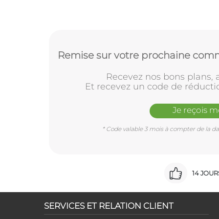
Remise sur votre prochaine comm
Recevez nos bons plans, a
Et recevez un code de réducti
Je reçois 
* Code valable 3 mois à compter de la dat
14 JOU
SERVICES ET RELATION CLIENT