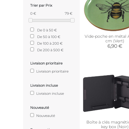
Trier par Prix
0 €
79 €
De 0 à 50 €
Vide-poche en métal Ab
De 50 à 100 €
cm (Vert)
De 100 à 200 €
6,90 €
De 200 à 500 €
Livraison prioritaire
Livraison prioritaire
Livraison incluse
Livraison incluse
Nouveauté
Nouveauté
Boîte à clés magnéti
key box (Noir)