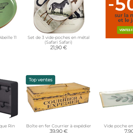
eille 11
Set de 3 vide-poches en métal
(Safari Safari)
21,90 €
Top ventes
que Rin
Boîte en fer Courrier à expédier
Vide poche en 
39,90 €
7,9