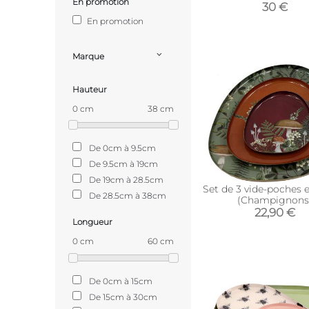
En promotion
30 €
En promotion
Marque
Hauteur
0 cm
38 cm
De 0cm à 9.5cm
De 9.5cm à 19cm
De 19cm à 28.5cm
Set de 3 vide-poches 
De 28.5cm à 38cm
(Champignons
22,90 €
Longueur
0 cm
60 cm
De 0cm à 15cm
De 15cm à 30cm