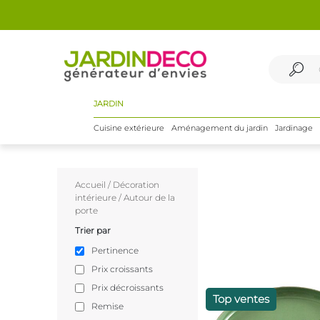
JARDIN
Cuisine extérieure
Aménagement du jardin
Jardinage
Accueil
/
Décoration
intérieure
/
Autour de la
porte
Trier par
Pertinence
Prix croissants
Prix décroissants
Top ventes
Remise