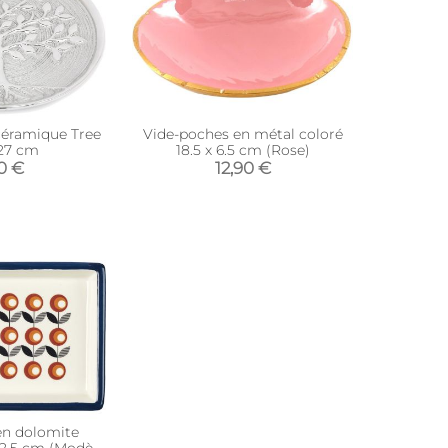
céramique Tree
Vide-poches en métal coloré
 27 cm
18.5 x 6.5 cm (Rose)
0 €
12,90 €
en dolomite