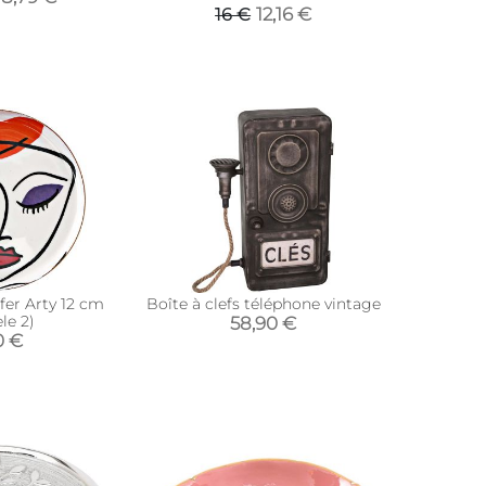
12,16 €
16 €
fer Arty 12 cm
Boîte à clefs téléphone vintage
le 2)
58,90 €
0 €