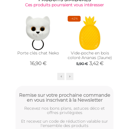
Ces produits pourraient vous intéresser
-42%
Porte clés chat Neko
Vide-poche en bois
coloré Ananas (Jaune)
céra
16,90 €
3,42 €
5,90 €
Remise sur votre prochaine commande
en vous inscrivant à la Newsletter
Recevez nos bons plans, astuces déco et
offres privilègiées
Et recevez un code de réduction valable sur
l'ensemble des produits