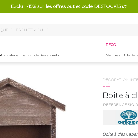
Exclu : -15% sur les offres outlet code DESTOCK15 👉
DÉCO
Animalerie
Le monde des enfants
Meubles
Arts de l
DÉCORATION INT
CLÉ
Boîte à c
REFERENCE SIG-0
Boîte à clés Caba