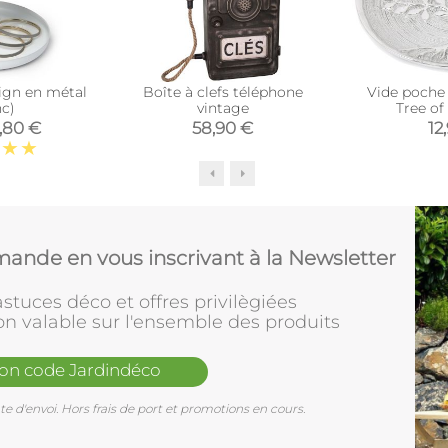
ign en métal
Boîte à clefs téléphone
Vide poche
nc)
vintage
Tree of
,80 €
58,90 €
12
ande en vous inscrivant à la Newsletter
stuces déco et offres privilègiées
on valable sur l'ensemble des produits
mon code Jardindéco
e d'envoi. Hors frais de port et promotions en cours.