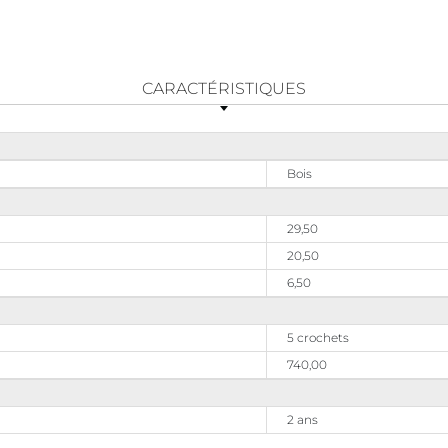
CARACTÉRISTIQUES
Bois
29,50
20,50
6,50
5 crochets
740,00
2 ans