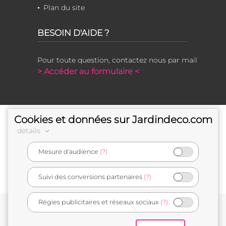
Plan du site
BESOIN D'AIDE ?
Pour toute question, contactez nous par mail
> Accéder au formulaire <
Cookies et données sur Jardindeco.com
détails
Mesure d'audience
(?)
e-commerçant français
Suivi des conversions partenaires
(?)
Régies publicitaires et réseaux sociaux
(?)