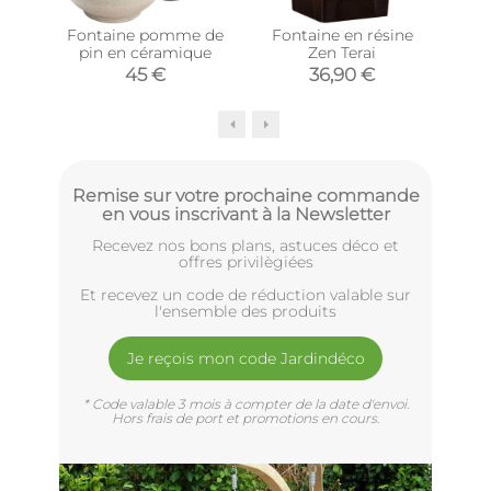
Fontaine pomme de
Fontaine en résine
Fo
pin en céramique
Zen Terai
Boud
45 €
36,90 €
Remise sur votre prochaine commande
en vous inscrivant à la Newsletter
Recevez nos bons plans, astuces déco et
offres privilègiées
Et recevez un code de réduction valable sur
l'ensemble des produits
Je reçois mon code Jardindéco
* Code valable 3 mois à compter de la date d'envoi.
Hors frais de port et promotions en cours.