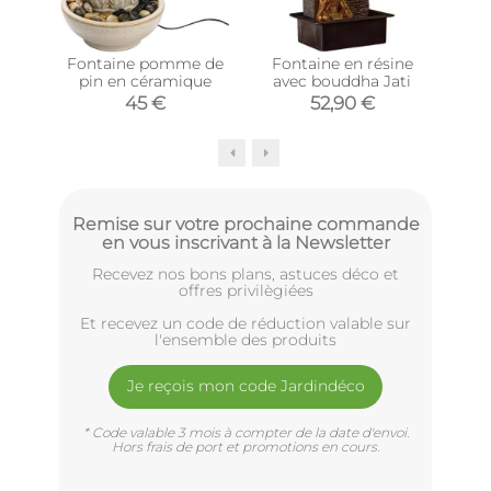
Fontaine pomme de
Fontaine en résine
Fon
pin en céramique
avec bouddha Jati
en
45 €
52,90 €
Remise sur votre prochaine commande
en vous inscrivant à la Newsletter
Recevez nos bons plans, astuces déco et
offres privilègiées
Et recevez un code de réduction valable sur
l'ensemble des produits
Je reçois mon code Jardindéco
* Code valable 3 mois à compter de la date d'envoi.
Hors frais de port et promotions en cours.