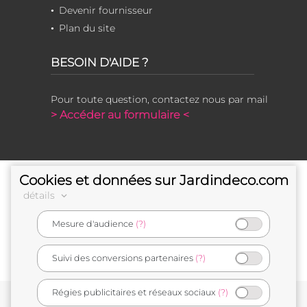
Devenir fournisseur
Plan du site
BESOIN D'AIDE ?
Pour toute question, contactez nous par mail
> Accéder au formulaire <
Cookies et données sur Jardindeco.com
détails
Mesure d'audience
(?)
e-commerçant français
Suivi des conversions partenaires
(?)
Régies publicitaires et réseaux sociaux
(?)