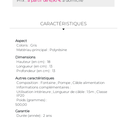
Prix :
à partir de 6,90 €
à domicile
CARACTÉRISTIQUES
Aspect
Coloris
Gris
Matériau principal
Polyrésine
Dimensions
Hauteur (en cm)
18
Longueur (en cm)
13
Profondeur (en cm)
13
Autres caractéristiques
Composition
Fontaine ; Pompe ; Câble alimentation
Informations complémentaires
Utilisation intérieure ; Longueur de câble : 1.5m ; Classe
IP20
Poids (grammes)
500,00
Garantie
Durée (année)
2 ans