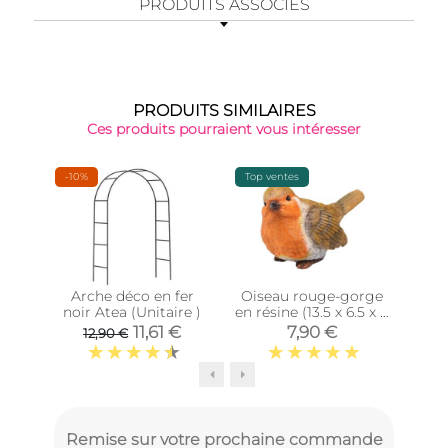
PRODUITS ASSOCIÉS
PRODUITS SIMILAIRES
Ces produits pourraient vous intéresser
-10%
Top ventes
Épu
Arche déco en fer
Oiseau rouge-gorge
Our
noir Atea (Unitaire )
en résine (13.5 x 6.5 x 8
4
cm)
11,61 €
7,90 €
12,90 €
Remise sur votre prochaine commande