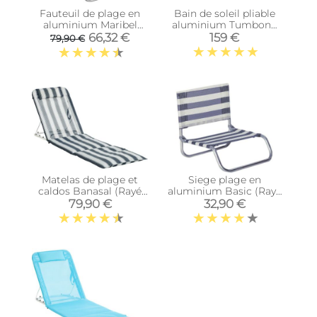
Fauteuil de plage en
Bain de soleil pliable
aluminium Maribel
aluminium Tumbona
(Vert)
Cama
66,32 €
159 €
79,90 €
Matelas de plage et
Siege plage en
caldos Banasal (Rayé
aluminium Basic (Rayé
bleu)
bleu)
79,90 €
32,90 €