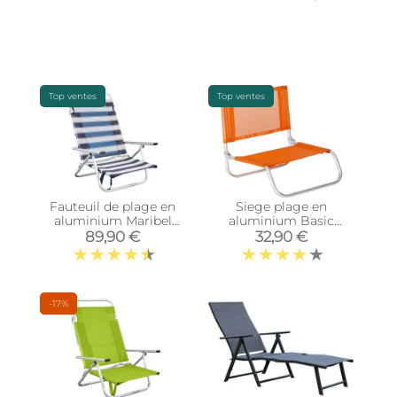
Top ventes
Top ventes
Fauteuil de plage en
Siege plage en
aluminium Maribel
aluminium Basic
(Rayé bleu)
(Orange)
89,90 €
32,90 €
-17%