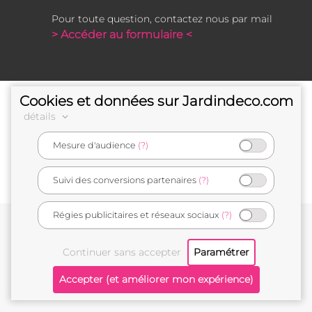
Pour toute question, contactez nous par mail
> Accéder au formulaire <
Cookies et données sur Jardindeco.com
détails
Mesure d'audience
(?)
e-commerçant français
Suivi des conversions partenaires
(?)
Régies publicitaires et réseaux sociaux
(?)
Conditions générales de vente
Mentions légales